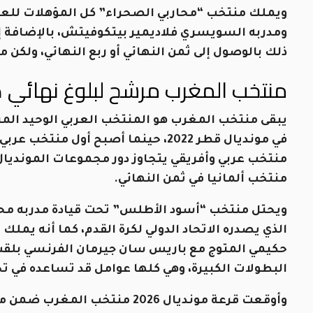
ومدربه السويسري فلاديمير بيتكوفيتش، بالإضافة إلى ا
ذلك بالوصول إلى ثمن النهائي أو ربع النهائي، ولكن 
منتخب المغرب مرشح لبلوغ نهائي كأس 
في مونديال قطر 2022، حينما أصبح أول
منتخب ألمانيا في ثمن النهائي.
ويحتل منتخب “أسود الأطلس” تحت قيادة مدربه محم
الذي يصدره الاتحاد الدولي لكرة القدم، كما أنه يم
حكيمي المتوج مع باريس سان جيرمان الفرنسي بلقب د
البطولات الكبيرة، وهي كلها عوامل قد تساعده في تح
وأوقعت قرعة مونديال 2026 منتخ