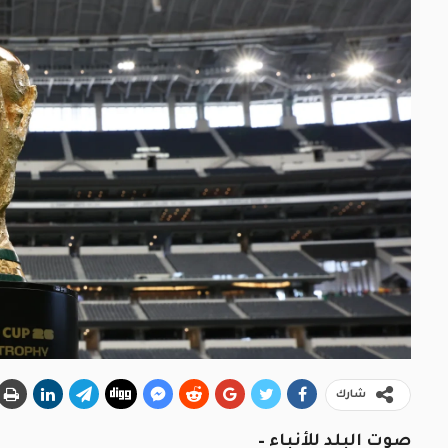
شارك
صوت البلد للأنباء –