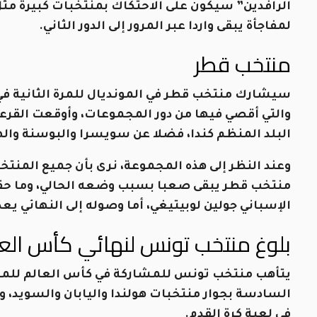
الرافدين” سيكون على الاحتكاك بمنتخبات كبيرة مثل
لمفاجأة يبقى واردا عبر المرور إلى الدور الثاني.
منتخب قطر
والتي أقصي فيها من دور المجموعات، وأوقعت القرعة 
البلد المنظم كندا، فضلا عن سويسرا والبوسنة وا
وعند النظر إلى هذه المجموعة، نرى بأن جميع المنتخبا
منتخب قطر يبقى صعبا بسبب وضعه الحالي، وما حققه 
الإسباني جولين لوبيتيغي، أما وصوله إلى النهائي يعد 
بلوغ منتخب تونس لنهائي كأس الع
يتأهب منتخب تونس للمشاركة في كأس العالم للم
السادسة بجوار منتخبات هولندا واليابان والسويد، 
في لعبة كرة القدم.