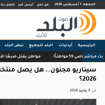
الجمعة, 7 أغسطس 2026
من نحن
أرسل خبر
إتصل بنا
الرئيسية
أردنيات
البلد للجميع
نبض البلد
بث مباشر
!
مواطن يقتل ضبعًا اقتحم منزله في الك
سيناريو مجنون.. هل يصل منتخب
2026؟
في
9 يونيو 2026