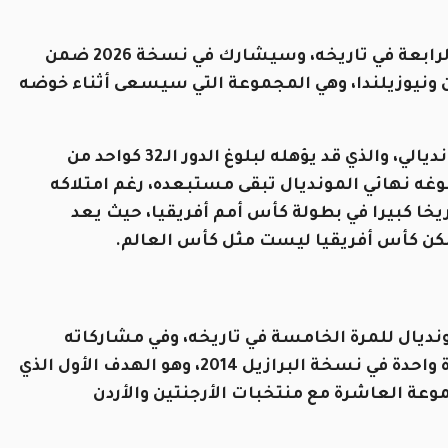
منتخب مصر سيظهر في بطولة كأس العالم للمرة الرابعة في تاريخه، وسيشارك في نسخة 2026 ضمن
ن ونيوزيلندا، وهي المجموعة التي سيسعى أثناء خوضه
إذن، سيبحث منتخب “الفراعنة” عن إحراز أول فوز مونديالي، والذي قد يؤهله لبلوغ الدور الـ32 كواحد من
وغه نهائي المونديال تبقى مستبعده، رغم امتلاكه
خا كبيرا في بطولة كأس أمم أفريقيا، حيث يعد
ديال للمرة الخامسة في تاريخه، وفي مشاركاته
الأربعة السابقة، تمكن من تجاوز دور المجموعات مرة واحدة في نسخة البرازيل 2014، وهو الهدف الأول الذي
نافس في المجموعة العاشرة مع منتخبات الأرجنتين والأردن