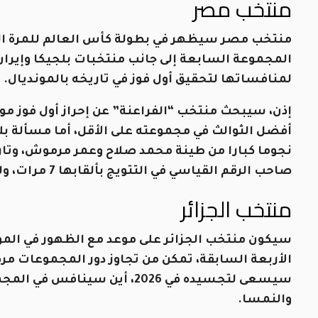
منتخب مصر
المجموعة السابعة إلى جانب منتخبات بلجيكا وإيرا
لمنافساتها لتحقيق أول فوز في تاريخه بالمونديال.
أفضل الثوالث في مجموعته على الأقل، أما مسألة بل
نجوما كبارا من طينة محمد صلاح وعمر مرموش، وتاري
صاحب الرقم القياسي في التتويج بألقابها 7 مرات، ولكن كأس أفريقيا ليست مثل كأس العالم.
منتخب الجزائر
سيكون منتخب الجزائر على موعد مع الظهور في المون
سيسعى لتجسيده في 2026، أين سي
والنمسا.