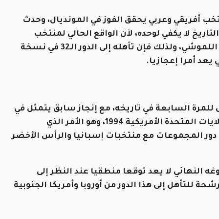
تخب أفريقي وعربي يحقق الفوز في المونديال، وحدث
كسيك في نسخة الأرجنتين 1978، ولكن التاريخ لا يكفي لوحده، لأن الواقع الحالي لمنتخب
“نسور قرطاج” لا يسر كثيرا تحت قيادة مدربه صبري اللموشي، ولذلك فإن تأهله إلى الدور الـ32 في نسخة
لمرة السابعة في تاريخه، مع إنجاز سابق يتمثل في
تجاوزه دور المجموعات وبلوغه ثمن نهائي نسخة الولايات المتحدة الأمريكية 1994، وهو الأمر الذي
20، حيث سينافس في دور المجموعات مع منتخبات إسبانيا والرأس الأخضر
الدور الـ32 ممكنا، ولكن بلوغه النهائي لا يعد توقعا منطقيا عند النظر إلى
حة للتأهل إلى هذا الدور من أوروبا وأمريكا الجنوبية