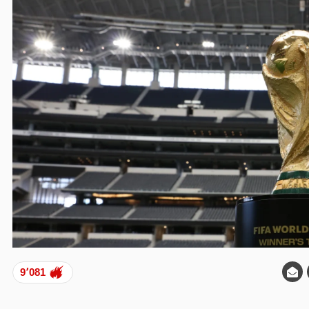
9٬081