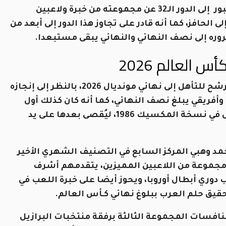
ويملك منتخب “محاربي الصحراء” كل المؤهلات للعبور إلى الدور الـ32 عن مجموعته من خبرة ولاعبين
لحافز، كما أنه قادر على تجاوز هذا الدور إلى أبعد من
مروره إلى نصف النهائي والنهائي يبقى مستبعدا.
العالم 2026
يبقى منتخب المغرب هو المنتخب العربي الوحيد المرشح للتأهل إلى نهائي مونديال 2026، بالنظر إلى إنجازه
 منتخب عربي وأفريقي يبلغ نصف النهائي، كما أنه كان كذلك أول
منتخب عربي وأفريقي يتجاوز دور مجموعات المونديال في نسخة المكسيك 1986، ليُقصى بعدها على يد
د وهبي المركز السابع في التصنيف الشهري الأخير
لك مجموعة من اللاعبين المميزين، يتقدمهم أشرف
وري أبطال أوروبا، ويحوز أيضا على خبرة اللعب في
قيق حلم العرب ببلوغ نهائي كـأس العالم.
ب المغرب ضمن منافسات المجموعة الثالثة برفقة منتخبات البرازيل