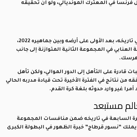
 فرنسا في المعترك المونديالي، ولو أن تحقيقه
سيشارك منتخب قطر في المونديال للمرة الثانية في تاريخه، بعد الأولى على أرضه وبين جماهيره 2022،
العنابي في المجموعة الثانية المتوازنة إلى جانب
لهرسك.
ت قادرة على التأهل إلى الدور الموالي، ولكن تأهل
من نتائج في الفترة الأخيرة تحت قيادة مدربه الحالي
أمرا غير وارد حدوثه بلغة كرة القدم.
الم مستبعد
رة السابعة في تاريخه ضمن منافسات المجموعة
ويملك “نسور قرطاج” خبرة الظهور في البطولة الكبرى