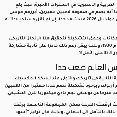
عربية والآسيوية في السنوات الأخيرة، حيث بلغ
كأس آسيا 2023، ونهائي كأس العرب 2025، كما أنه يضم في صفوفه لاعبين مميزين، أبرزهم موسى
التعمري نجم ستاد رين الفرنسي، ولكن بلوغه لنهائي مونديال 2026 مستبعد جدا، إن لم نقل مستحيلا؛ لأنه
إمكانات وعمق التشكيلة لتحقيق هذا الإنجاز التاريخي
الذي ينتظره العرب منذ إطلاق بطولة كأس العالم عام 1930، ولكنه يبقى رغم ذلك قادرا على تأدية مشاركة
أقل!؟
س العالم صعب جدا
الثانية في تاريخه، والأولى منذ نسخة المكسيك
ه الأسترالي غراهام أرنولد، وبوجود تشكيلة تضم عددا معتبرا من اللاعبين
هم ميرخاس دوسكي نجم نادي فيكتوريا بلزن التشيكي.
يث أوقعته القرعة ضمن المجموعة التاسعة برفقة
لك بالتأهل إلى النهائي، وبذلك فإن تركيز “أسود