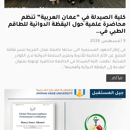
كلية الصيدلة في “عمان العربية” تنظم
محاضرة علمية حول اليقظة الدوائية للطاقم
الطبي في…
9 أغسطس 2026
في إطار الجهود المستمرة التي تبذلها جامعة عمان العربية لنشر ثقافة
التبليغ عن الآثار الجانبية للأدوية وتعزيز السلامة الدوائية لدى الكوادر
الصحية، نظمت كلية الصيدلة في الجامعة محاضرة توعوية بعنوان
"مقدمة إلى اليقظة الدوائية وأهميتها"،…
اقرأ أكثر...
جيل المستقبل