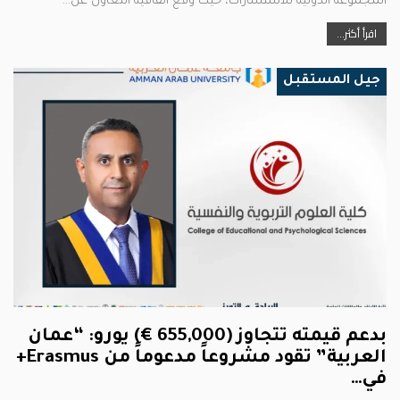
المجموعة الدولية للاستشارات، حيث وقع اتفاقية التعاون عن…
اقرأ أكثر...
جيل المستقبل
بدعم قيمته تتجاوز (655,000 €) يورو: “عمان
العربية” تقود مشروعاً مدعوماً من Erasmus+
في…