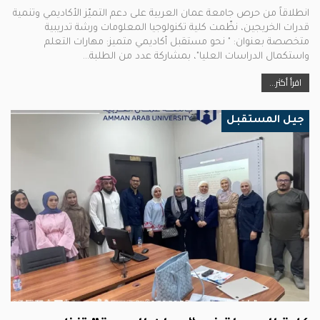
انطلاقاً من حرص جامعة عمان العربية على دعم التميّز الأكاديمي وتنمية
قدرات الخريجين، نظّمت كلية تكنولوجيا المعلومات ورشة تدريبية
متخصصة بعنوان: " نحو مستقبل أكاديمي متميز: مهارات التعلم
واستكمال الدراسات العليا"، بمشاركة عدد من الطلبة…
اقرأ أكثر...
جيل المستقبل