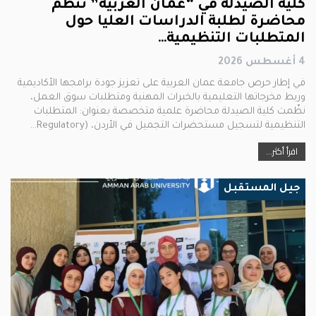
كلية الصيدلة في “عمان العربية” تنظم
محاضرة لطلبة الدراسات العليا حول
المتطلبات التنظيمية…
4 أغسطس 2026
في إطار حرص جامعة عمان العربية على تعزيز جودة برامجها الأكاديمية
وربط مخرجاتها التعليمية بالخبرات المهنية ومتطلبات سوق العمل،
نظّمت كلية الصيدلة محاضرة علمية متخصصة بعنوان: المتطلبات
التنظيمية لتسجيل مستحضرات التجميل في الأردن، (Regulatory…
اقرأ أكثر...
جيل المستقبل