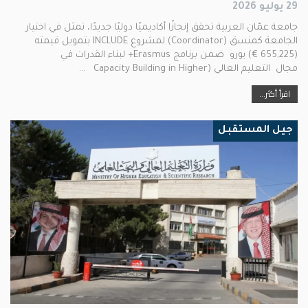
29 يوليو 2026
جامعة عمّان العربية تحقق إنجازًا أكاديميًا دوليًا جديدًا، تمثل في اختيار
الجامعة كمنسق (Coordinator) لمشروع INCLUDE بتمويل قيمته
(655,225 €) يورو ضمن برنامج Erasmus+ لبناء القدرات في
مجال التعليم العالي (Capacity Building in Higher …
اقرأ أكثر...
جيل المستقبل