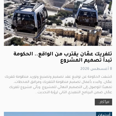
تلفريك عمّان يقترب من الواقع.. الحكومة
تبدأ تصميم المشروع
8 أغسطس 2026
كشفت الحكومة عن توقيع عقد تصميم وتصنيع وتوريد منظومة تلفريك
عمّان، والبدء بأعمال تصميم منظومة التلفريك ومرافق المحطات،
تمهيدًا للوصول إلى التصميم النهائي للمشروع. ويأتي مشروع تلفريك
عمّان ضمن البرنامج التنفيذي الثاني لرؤية التحديث…
اقرأ أكثر...
أردنيات