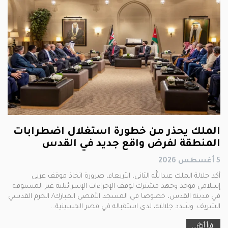
الملك يحذر من خطورة استغلال اضطرابات
المنطقة لفرض واقع جديد في القدس
5 أغسطس 2026
أكد جلالة الملك عبدﷲ الثاني، الأربعاء، ضرورة اتخاذ موقف عربي
إسلامي موحد وجهد مشترك لوقف الإجراءات الإسرائيلية غير المسبوقة
في مدينة القدس، خصوصا في المسجد الأقصى المبارك/ الحرم القدسي
الشريف. وشدد جلالته، لدى استقباله في قصر الحسينية…
اقرأ أكثر...