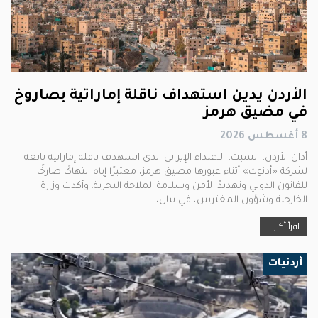
الأردن يدين استهداف ناقلة إماراتية بصاروخ
في مضيق هرمز
8 أغسطس 2026
أدان الأردن، السبت، الاعتداء الإيراني الذي استهدف ناقلة إماراتية تابعة
لشركة «أدنوك» أثناء عبورها مضيق هرمز، معتبرًا إياه انتهاكًا صارخًا
للقانون الدولي وتهديدًا لأمن وسلامة الملاحة البحرية. وأكدت وزارة
الخارجية وشؤون المغتربين، في بيان،…
اقرأ أكثر...
أردنيات