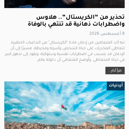
تحذير من “الكريستال”.. هلاوس
واضطرابات ذهانية قد تنتهي بالوفاة
8 أغسطس 2026
نبه أحد المتعافين من إدمان مادة "الكريستال" من التداعيات الخطيرة
لتعاطي المخدرات على حياة الشخص وأسرته ومحيطه، مشيرًا إلى أن
الإدمان قد يتسبب في اضطرابات نفسية وسلوكية، ويقود إلى تدهور كبير
في حياة المتعاطي. وأوضح المتعافي أن دخوله عالم…
اقرأ أكثر...
أردنيات