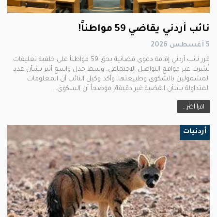
نائب أردني يقاضي 59 مواطناً!
5 أغسطس 2026
قرر نائب أردني إقامة دعوى قضائية بحق 59 مواطناً على خلفية تعليقات
نُشرت عبر مواقع التواصل الاجتماعي، وسط جدل واسع أثير بشأن عدد
المشمولين بالشكوى وطبيعتها. وأكد وكيل النائب أن المعلومات
المتداولة بشأن القضية غير دقيقة، موضحاً أن الشكوى…
اقرأ أكثر...
أردنيات