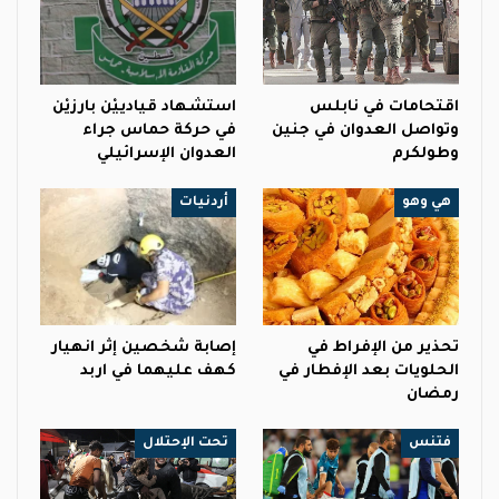
اقتحامات في نابلس
استشهاد قيادييْن بارزيْن
وتواصل العدوان في جنين
في حركة حماس جراء
وطولكرم
العدوان الإسرائيلي
هي وهو
أردنيات
تحذير من الإفراط في
إصابة شخصين إثر انهيار
الحلويات بعد الإفطار في
كهف عليهما في اربد
رمضان
فتنس
تحت الإحتلال