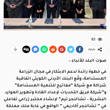
83
شارك
صوت البلد للأنباء –
في خطوة رائدة لدعم الابتكار في مجال الزراعة
المستدامة، وقّع البنك الأردني الكويتي اتفاقية
شراكة مع شركة “مفاتيح للتنمية المستدامة”
و”شركة فريق التحديات لإعداد القادة وتطوير الموارد
البشرية – تشالنجر تيم” لإنشاء مختبر زراعي تفاعلي
في ” تشالنجر أكاديمي ” الواقع في غابة ملك مملكة