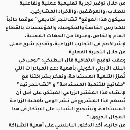
من خلال توفير تجربة تعليمية عملية وتفاعلية
للطلاب، والموظفين، والأفراد المشاركين.
سيكون هذا الموقع” تشالنجر أكاديمي” موقعا جاذباً
للمدارس الخاصة والحكومية، والمؤسسات بالقطاع
العام والخاص، وغيرها من الجهات المعنية،
لإشراكهم في التجارب الزراعية، وتقديم شرح عملي
من خلال التجربة الفعلية.
وعقب توقيع الاتفاقية قال البطيخي: “نؤمن في
البنك الأردني الكويتي بأهمية دعم المبادرات التي
تُعزز التنمية المستدامة، ونفخر بشراكتنا مع
“مفاتيح للتنمية المستدامة” و “تشالنجر تيم”
لإنشاء هذا المختبر الزراعي المبتكر، على أمل أن
يُسهم هذا المشروع في نشر الوعي بأهمية الزراعة
المستدامة، وتشجيع الشباب على الابتكار في هذا
المجال الحيوي.”
من جانبه، أكد الدكتور النابلسي على أهمية الشراكة