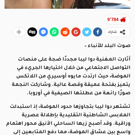
9٬784
شارك
صوت البلد للأنباء –
أثارت المغنية دوا ليبا مجددًا ضجة على منصات
التواصل الاجتماعي من خلال اختيارها الجريء في
الموضة، حيث ارتدت مايوه أوسيري من اللاتكس
يتميز بفتحة عميقة وقصة عالية. وشاركت النجمة
صورًا رائعة من عطلتها الصيفية في أوروبا.
تشتهر دوا ليبا بتجاوزها حدود الموضة، إذ استبدلت
الملابس الشاطئية التقليدية بإطلالة عصرية
وراقية. وقد أصبح زيها الساحلي الأنيق محور اهتمام
واسع بين عشاق الموضة، مما دفع المتابعين إلى