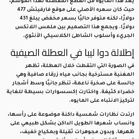
يُعد هذا المايوه من القطع المفضلة لهذا الموسم،
حيث كان سعره الأصلي على موقع فارفيتش 477
دولارًا، لكنه متوفر حاليًا بسعر مخفض يبلغ 431
دولارًا. ويجمع هذا التصميم بين ملمس اللاتكس
الجريء وأسلوب الشاطئ الكلاسيكي الأنثوي.
إطلالة دوا ليبا في العطلة الصيفية
في الصورة التي التقطت خلال العطلة، تظهر
المغنية مسترخية بجانب مياه زرقاء صافية وهي
جالسة على صخرة ناعمة، تنظر جانبًا وسط أشجار
خضراء كثيفة. واختارت إكسسوارات بسيطة للغاية
لتركيز الانتباه على المايوه.
ارتدت نظارات شمسية داكنة موضوعة على رأسها،
وانساب شعرها الطويل الداكن بشكل طبيعي على
ظهرها. وبدون مجوهرات ثقيلة وبمكياج خفيف،