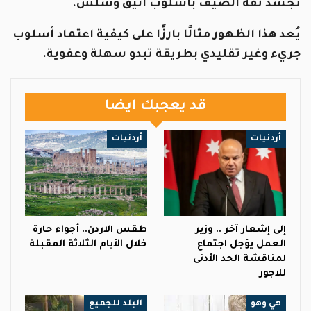
تجسد ثقة الصيف بأسلوب أنيق وسلس.
يُعد هذا الظهور مثالًا بارزًا على كيفية اعتماد أسلوب
جريء وغير تقليدي بطريقة تبدو سهلة وعفوية.
قد يعجبك ايضا
أردنيات
أردنيات
إلى إشعار آخر .. وزير
طقس الاردن.. أجواء حارة
العمل يؤجل اجتماع
خلال الأيام الثلاثة المقبلة
لمناقشة الحد الأدنى
للاجور
هي وهو
البلد للجميع