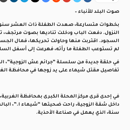
صوت البلد للأنباء –
بخطوات متسارعة، صعدت الطفلة ذات العشر سنوات 
النزول. دفعت الباب ودخلت تناديها بصوت مرتجف، ت
السجود. اقتربت منها وحاولت تحريكها، فمال الجسد
لم تستوعب الطفلة ما رأته، فهرعت إلى أسفل السلم ت
في حلقة جديدة من سلسلة “جرائم عش الزوجية”، الت
تفاصيل مقتل شيماء على يد زوجها في محافظة الغربية 
سنة، الذي يعمل في صناعة الأحذية.