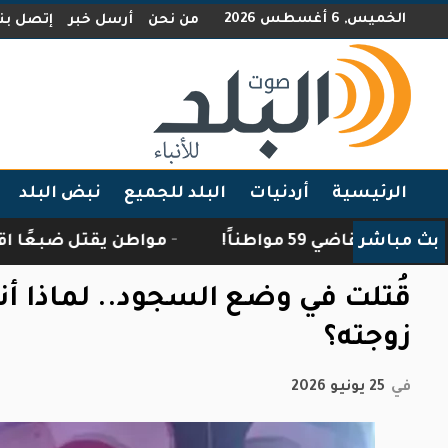
الخميس, 6 أغسطس 2026
من نحن
أرسل خبر
إتصل بنا
الرئيسية
أردنيات
البلد للجميع
نبض البلد
بث مباشر
 مواطناً!
مواطن يقتل ضبعًا اقتحم منزله ف
قُتلت في وضع السجود.. لماذا أ
زوجته؟
في
25 يونيو 2026