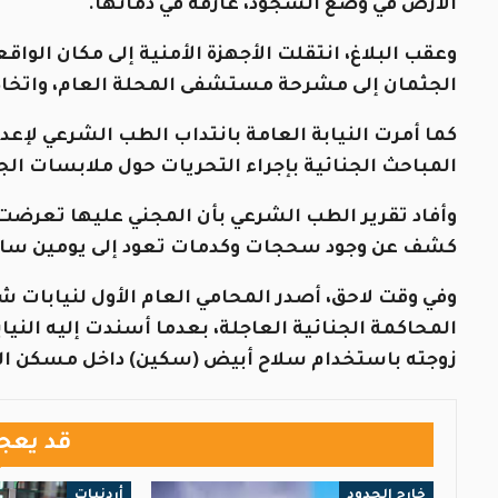
الأرض في وضع السجود، غارقة في دمائها.
وعقب البلاغ، انتقلت الأجهزة الأمنية إلى مكان الو
الجثمان إلى مشرحة مستشفى المحلة العام، واتخاذ ال
كما أمرت النيابة العامة بانتداب الطب الشرعي لإعد
المباحث الجنائية بإجراء التحريات حول ملابسات الج
وأفاد تقرير الطب الشرعي بأن المجني عليها تعرض
كشف عن وجود سحجات وكدمات تعود إلى يومين سابق
وفي وقت لاحق، أصدر المحامي العام الأول لنيابات شر
المحاكمة الجنائية العاجلة، بعدما أسندت إليه النياب
زوجته باستخدام سلاح أبيض (سكين) داخل مسكن الز
قد يعج
خارج الحدود
أردنيات