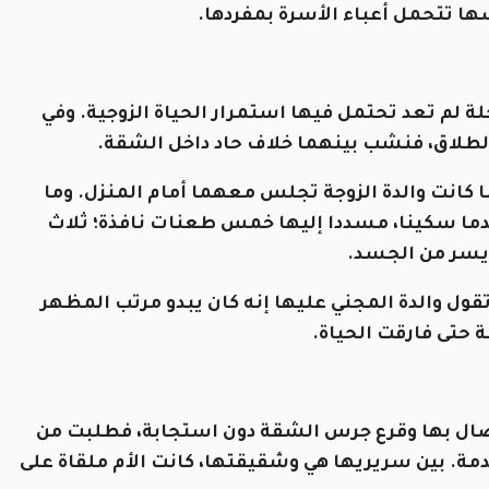
سها تتحمل أعباء الأسرة بمفردها.
ة لم تعد تحتمل فيها استمرار الحياة الزوجية. وفي
طلاق، فنشب بينهما خلاف حاد داخل الشقة.
ا كانت والدة الزوجة تجلس معهما أمام المنزل. وما
خدما سكينا، مسددا إليها خمس طعنات نافذة؛ ثلاث
لأيسر من الجسد.
تقول والدة المجني عليها إنه كان يبدو مرتب المظهر
 حتى فارقت الحياة.
اتصال بها وقرع جرس الشقة دون استجابة، فطلبت من
مة. بين سريريها هي وشقيقتها، كانت الأم ملقاة على