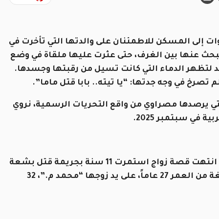
إلى المسكن للاطمئنان على والدتها التي تأخرت في
بحث عنها بين الغرف، حتى عثرت عليها ملقاة في وضع
 لتظهر الدماء التي كانت تسيل من رقبتها وجسدها.
صرخ في وجه جدتها: “يا تيته.. بابا قتل ماما”.
ي يرصدها مصراوي من واقع التحريات الرسمية، نروي
في سبتمبر 2025.
في إحدى قرى مركز المحلة الكبرى بمحافظة الغربية، انتهت قصة زواج استمرت 11 سنة بجريمة قتل بشعة
داخل شقة الزوجية، راحت ضحيتها “شيماء ا.”، البالغة من العمر 27 عاماً، على يد زوجها “محمد م.”، 32