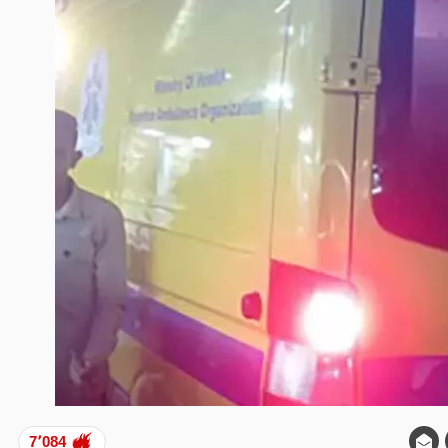
7٬084