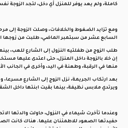
كاملة، ولم يعد يوفر للمنزل أي دخل، لتجد الزوجة نف
ومع تزايد الضغوط والخلافات، وصلت الزوجة إلى مرحل
السابع عشر من سبتمبر الماضي، طلبت من زوجها ال
طلب الزوج من طفلتيه النزول إلى الشارع للعب، بينم
إن خلا بالزوجة داخل المنزل، حتى اعتدى عليها مست
منها في الرقبة، وطعنة في اليد، وأخرى في الجانب ا
بعد ارتكاب الجريمة، نزل الزوج إلى الشارع مسرعا، و
ويرتدي ملابس نظيفة، بينما بقيت ابنتها داخل الشقة
وعندما تأخرت شيماء في النزول، حاولت والدتها ال
حفيدتها الصعود للاطمئنان عليها. هناك كانت الصد