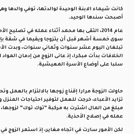
كانت شيماء الابنة الوحيدة لوالدتها، توفي والدها و
أصبحت سندها الوحيد.
عام 2014، التقى بها محمد أثناء عمله في تصلي
سوى خمسة أشهر قبل أن يتزوجا ويقيما في شقة بإحدى
تبلغان اليوم عشر سنوات وثماني سنوات، وبدت الأس
الخلافات بدأت مبكرا، إذ عانى الزوج من إدمان الموا
سلبا على أوضاع الأسرة المعيشية.
حاولت الزوجة مرارا إقناع زوجها بالالتزام بالعمل وت
تزايد الأعباء، خرجت للعمل لتوفير احتياجات المنزل 
مبلغ من المال اشترت به مركبة “توك توك” لزوجها، 
عمله في إصلاح الأحذية.
لكن الأمور سارت في اتجاه مغاير، إذ استمر الزوج ف