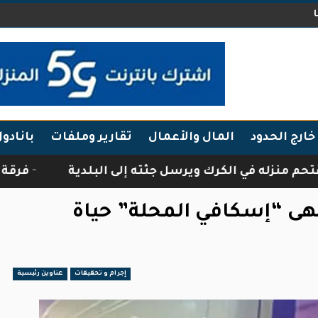
خارج الحدود
المال والأعمال
تقارير وملفات
بانادو
ي الكرك ويرسل جثته إلى البلدية
فرقة أبناء الجبا
نهى “إسكافي المحلة” حياة
إجرام و تحقيقات
عناوين رئيسية