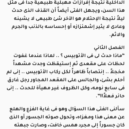
الداخلية نتيجة إفرازات مهبلية طبيعية جداً فى مثل
هذا السن، ويجهل الفتى أيضاً أن القذف الذى حدث
ليلاً نتيجة الإحتلام هو الآخر شئ طبيعى لا يشينه
وعادى لا يثير إشمئزازه أو إحساسه بالذنب والجرم
والاثم.
الفصل الثاني
“ماذا حدث لى فى الأتوبيس ؟ .. لماذا عندما غفوت
لحظات على مقعدى ثم إستيقظت وجدت مشهداً
مخجلاً .. إنتصاباً ظاهراً لكل ركاب الأتوبيس .. إنى لم
أحلم بشئ، والجالس على المقعد المجاور رجل غارق
فى سابع نومه، وكل الظروف غير مهيأة للحدث .. إنى
حائر فعلاً!!”.
سألنى الفتى هذا السؤال وهو فى غاية الفزع والهلع
عن معنى هذا ومغزاه، وتحول صوته الجسور أو الذى
كان جسوراً إلى مجرد همس خافت، وصارت جبهته