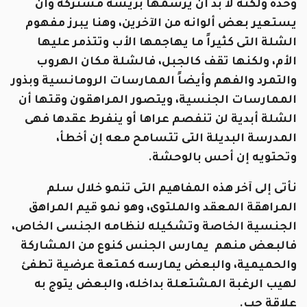
وحده ولكنه لا بد أن يرسمها بريشة مشتركة وأن
يستعير بعض ألوانه من الآخرين، وهنا يبرز مفهوم
الشلة التى كثيراً ما يهاجمها الأب وتتذمر عليها
الأم، ولكنها تقف كالجبل، فالشلة مكان الهروب
والتمرد والفهم وأيضاً الممارسات الرومانسية وبذور
الممارسات الجنسية، ويتصور المراهقون وقتها أن
الشلة أبدية لن تنفصم عراها أو ينفرط عقدها فهى
المدرسة البديلة التى تتسامح معه إن أخطأ،
وتحتويه إن أحس بالوحشة.
نأتى إلى آخر هذه المفاهيم التى تنمو خلال سلم
المراهقة المعقد والملتوى، وهو نمو قيم المراهق
الجنسية الخاصة وتشكيله لنظامه الجنسى الخاص،
فالبعض منهم يمارس الجنس كنوع من المشاركة
والحميمية، والبعض يمارسه كمتعة عرضية تطفئ
لهيب الرغبة المشتعلة بداخله، والبعض يتوج به
علاقة حب.