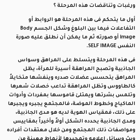
ورغبات وتناقضات هذه المرحلة ؟
أول ما يتحكم فى هذه المرحلة هو الروابط أو
التفاعلات فيما بين البلوغ وشكل الجسم Body
image أو صورته ثم ما يمكن أن نطلق عليه صورة
النفس SELF IMAGE.
فى هذه المرحلة ويتسلط على المراهق وسواس
الجاذبية وتصبح المراهقة أسيرة للمرآة، يظل
المراهق يتحسس عضلات صدره وينفشها متخايلاً
كالطاووس وتظل المراهقة تداعب خصلات شعرها
وتلمس بشرتها ويمتلئ قاموسها بمفردات وأدوات
الماكياج وخطوط الموضة، فالمجتمع يجبره ويجبرها
على ذلك، فمقياس الهوية لديه هو مدى الجاذبية،
ومدى الجاذبية يحدده الشكل أولاً وأخيراً بمقاييس
ومواصفات ذلك المجتمع ومن خلال معتقدات أفراده
وبث وسائل إعلامه وتمجيدها لأنماط معينة من