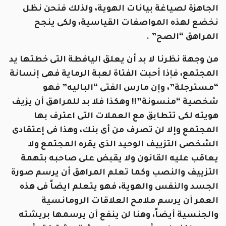
الجاهزة لصياغة بيانات الهوية، ولذلك فنحن نظل
نخضع لهذه المواصفات القياسية، ولكى ينجح
المراهق “الصح” .
من وجهة نظرنا لا بد أن يعلق اليافطة التى خطتها يد
المجتمع، فإذا أحبت الفتاة لعبة الرماية فهى إنسانة
“مسترجلة”، وإن مارس الفتى “الباليه” فهو
شخصية “منسونة”!! وهكذا فلا بد للمراهق أن يزيف
هويته لكى تتطابق مع العملات التى اعترف بها
المجتمع وإلا لن تصرف من أى بنك، وهذا فى إعتقادى
الشخصى التزييف الوحيد الذى يقره المجتمع ولا
يعاقب عليه القانون ولا يقبض على صاحبه بتهمة
التزييف والنصب وكما تعلم المراهق أن يرسم صورة
الجسد والنفس والهوية، فهو يتعلم ايضاً فى هذه
العمر أن يرسم ملامح العلاقات الرومانسية
والجنسية أيضاً، وهنا لن ينفع أن يرسمها بريشته