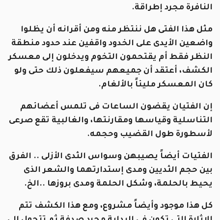
النافرة مجرد إطراقة.
مثل هذا الفتى هل ننتظر منه ومن أقرانه أن يظلوا
واضعين الأيدى على الخدود واقفين عند حدود منطقة
النظر فقط أم يقتحمون التخوم ويدخلون إلى معسكر
الكشف، أعتقد أن جميعهم سيفعلون ذلك حتى ولو
كان المعسكر مليئاً بالألغام.
إن الفتيان يقضون الساعات فى تلمس أعضائهم
التناسلية وقياسها ومقارنتها، والغالبية تقع صرعى
لأسطورة طول القضيب وحجمه.
الفتيات أيضاً يصيبهن وسواس الثدى الأزلى .. الفرق
بين حجم الثديين ومدى إستدارتهما والشعر الذى
يحيط بالحلمة، وشكل الحلمة ومدى بروزها ..الخ.
كل هذا موجود وأيضاً مشروع، ومع هذا الكشف تتم