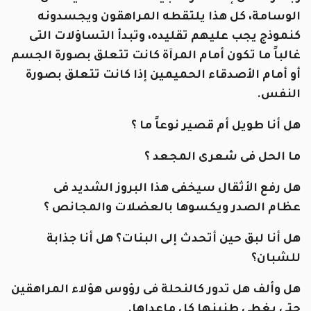
الوسامة، كل هذا يلتقطه المراهقون ويجسدونه
كنموذج يجب عليهم تقليده، وتبدأ التساؤلات التى
غالباً ما تكون أمام المرآة كانت تتعلق بصورة الجسم
أو أمام الأصدقاء الحميمين إذا كانت تتعلق بصورة
النفس.
هل أنا طويل أم قصير نوعاً ما ؟
ما الحل فى شعرى المجعد ؟
هل رفع الأثقال سيخفى هذا البروز الشديد فى
عظام
ا
لصدر ويكسوها بالعضلات والمجانص ؟
هل أنا لبق حين أتحدث إلى البنات؟ هل أنا جذابة
للشبان؟
هل وألف هل تدور كالنحلة فى رؤوس هؤلاء المراهقين
حتى يغطى طنينها كل ماعداها.