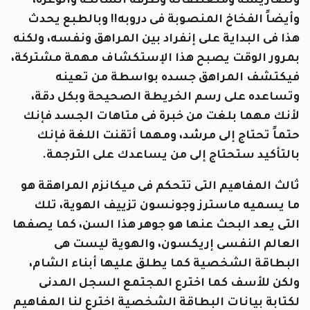
وتضاريسه ومنعطفاته وطرقه السالكة والوعرة،
وأيضاً الفخاخ المنصوبة فى دروبه!! وبالطبع يحدث
هذا فى البداية على إنفراد بين المراهق ونفسه، ولكنه
بمرور الوقت يصبح هذا الإستكشاف مهمة مشتركة،
فيكتشف المراهق جسده بواسطة من تعينه
وتساعده على رسم الخريطة الصحيحة وبكل دقة،
لأنك مهما بلغت من خبرة فى متاهات الجسد فإنك
حتماً تحتاج إلى مرشد، ومهما أتقنت اللغة فإنك
بالتأكيد ستحتاج إلى من يساعدك على الترجمة.
ثالث المفاهيم التى تتحكم فى ميكانزم المراهقة هو
ما يسميه ماسترز وجونسون تزييف الهوية، تلك
التى يعد البحث عنها هو جوهر هذا السن، كما يصفها
العالم النفسى إريكسون، والهوية ليست هى
البطاقة الشخصية كما يطلق عليها أبناء الشام،
ولكن للأسف كما اخترع المجتمع السجل المدنى
لكتابة بيانات البطاقة الشخصية اخترع لنا المفاهيم