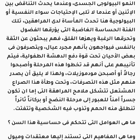
النمو البيولوجى الجسدى، وعندما يحدث التناقض بين
الإثنين أو عندما لا تلبى الإحتياجات سواء النفسية أو
البيولوجية هنا تحدث المأساة لدى المراهقين، تلك
الفئة الحساسة الغاضبة التى يؤرقها الفضول
وتحرقها الرغبة ويهزها القلق، فهم يبحثون عن الثقة
بالنفس فيواجهون بأنهم مجرد عيال، ويتصرفون فى
بعض الأحيان تحت قوة دفع الدهشة الطفولية، فيتم
تأنيبهم على أنهم قد تخطوا هذه المرحلة وأصبحوا
رجالاً أو أصبحن مودموزيلات، ولهذا لا يليق أن يصدر
منهم مثل هذه التصرفات، وتحت وطأة هذا الصراع
المشتعل تتشكل ملامح المراهقة التى إما ان تكون
جسراً آمناً للعبور إلى مرحلة النضج أو بركاناً ثائراً
تنطلق منه الحمم وتذوب فيه الشخصية وتتفتت.
ما هى العوامل التى تتحكم فى حساسية هذا السن ؟
وما هى المفاهيم التى تستند إليها معتقدات وميول