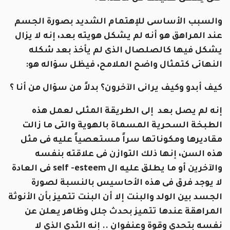
والسبب الأساسى للإهتمام الشديد بصورة الجسم
عند المراهق هو أنه لم يشكل هويته بعد، إنه لا يزال
يشكل فيها كالصلصال الذى لم يأخذ بعد شكله
النهائى كتمثال واضح الملامح، فيظل سؤاله هو:
كيف أبدو وكيف يرانى الآخرون؟ بدلاً من سؤال من أنا ؟
إنه لم يصل بعد إلى الطريقة المثلى لعمل هذه
الطبخة السحرية المسماة بالهوية والتى ما زالت
مقاديرها ومكوناتها سراً مستعصياً عليه فى مثل
هذه السن، إنها ذلك التوازن فى علاقته بنفسه
والآخرين أو ما يطلق عليه ال self -esteem فى العادة
لا يوجد فرق فى هذه الأحاسيس بالنسبة لصورة
الجسد بين الولد والبنت إلا أن البنت تتميز بأن الأنوثة
المراهقة عندها تتميز بحدث جلل وظاهر يعلن عن
نفسه بتحدى وقوة وعنفوان .. إنه الثدى الذى لا