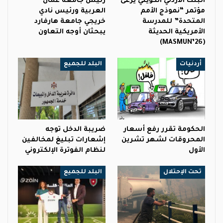
البنك الأردني الكويتي يرعى
رئيس جامعة عمان
مؤتمر “نموذج الأمم
العربية ورئيس نادي
المتحدة” للمدرسة
خريجي جامعة هارفارد
الأمريكية الحديثة
يبحثان أوجه التعاون
(MASMUN’26)
أردنيات
البلد للجميع
الحكومة تقرر رفع أسعار
ضريبة الدخل توجه
المحروقات لشهر تشرين
إشعارات تبليغ لمخالفين
الأول
لنظام الفوترة الإلكتروني
تحت الإحتلال
البلد للجميع