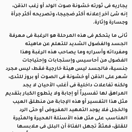
يجاريه فى ثورته خشونة صوت الولد أو زغب الذقن،
إنه شئ آخر إعلانه أكثر ضجيجا، وتصريحه أكثر جرأة
وجسارة وإثارة.
ثانى ما يتحكم فى هذه المرحلة هو الرغبة فى معرفة
الجسد والفضول الشديد للتعلم عن ماهيته
ومفرداته وأسراره وما يصاحب هذه الرغبة وهذا
الفضول من أحاسيس وإستجابات وإحتياجات
جنسية، فالجسد ليس هيئة خارجية فقط، ليس مجرد
شعر على الذقن أو خشونة فى الصوت أو بروز للثدى،
ولكنه تفاعلات داخلية فى أغلب الأحيان لا يجد
المراهق لها تفسيراً أو إجابة ولا يتطوع الكبار بتقديم
مثل هذا التفسير أو هذه الإجابة من منطلق العيب
والخجل فلا يوجد التمهيد المفروض أو حتى الرد
المناسب على مثل هذه الأسئلة المحيرة والمثيرة
للقلق، فمثلاً تجهل الفتاة أن البلل فى ملابسها