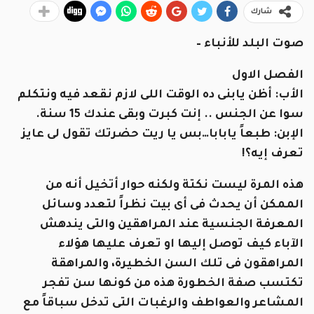
شارك
صوت البلد للأنباء –
الفصل الاول
الأب: أظن يابنى ده الوقت اللى لازم نقعد فيه ونتكلم
سوا عن الجنس .. إنت كبرت وبقى عندك 15 سنة.
الإبن: طبعاً يابابا…بس يا ريت حضرتك تقول لى عايز
تعرف إيه؟!
هذه المرة ليست نكتة ولكنه حوار أتخيل أنه من
الممكن أن يحدث فى أى بيت نظراً لتعدد وسائل
المعرفة الجنسية عند المراهقين والتى يندهش
الآباء كيف توصل إليها او تعرف عليها هؤلاء
المراهقون فى تلك السن الخطيرة، والمراهقة
تكتسب صفة الخطورة هذه من كونها سن تفجر
المشاعر والعواطف والرغبات التى تدخل سباقاً مع