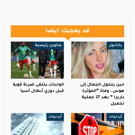
قد يعجبك ايضا
بانادول
عناوين رئيسية
حين يتحول الجمال إلى
الوحدات يتلقى ضربة قوية
هوس.. وفاة “المؤثرة
قبل دوري أبطال آسيا
باربرا ” بعد 27 عملية
تجميل
أردنيات
أردنيات