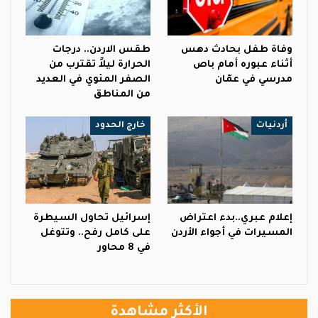
وفاة طفل بحادث دهس
طقس الاردن.. درجات
أثناء عبوره أمام باص
الحرارة ليلاً تقترب من
مدرسي في عمّان
الصفر المئوي في العديد
من المناطق
أردنيات
خارج الحدود
إعلام عبري..بدء اعتراض
إسرائيل تحاول السيطرة
المسيرات في أجواء الأردن
على كامل رفح.. وتتوغل
في 8 محاور
الأكثر مشاهدة