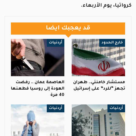
كرواتيا، يوم الأربعاء.
قد يعجبك ايضا
خارج الحدود
أردنيات
مستشار خامنئي.. طهران
العاصمة عمان .. رفضت
تجهز “للرد” على إسرائيل
العودة إلى روسيا فطعنها
40 مرة
أردنيات
أردنيات