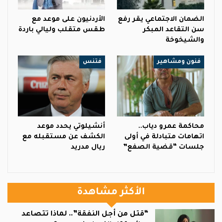
الضمان الاجتماعي يقر رفع
الأردنيون على موعد مع
سن التقاعد المبكر
طقس متقلب وليالي باردة
والشيخوخة
فنون ومشاهير
فتنس
محاكمة عمرو دياب..
أنشيلوتي يحدد موعد
اتهامات متبادلة في أولى
الكشف عن مستقبله مع
جلسات “قضية الصفع”
ريال مدريد
الأكثر مشاهدة
“قتل من أجل النفقة”.. لماذا تتصاعد