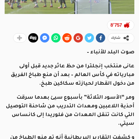
8٬757
شارك
صوت البلد للأنباء –
عانى منتخب إنجلترا من حظ عاثر جديد قبل أولى
مبارياته في كأس العالم – بعد أن منع طباخ الفريق
من دخول القطار لحيازته سكاكين طبخ.
ومر “الأسود الثلاثة” بأسبوع سيئ بعدما سرقت
أحذية اللاعبين ومعدات التدريب من شاحنة التوصيل
التي كانت تنقل المعدات من فلوريدا إلى كانساس
سيتي.
و كشفت التقارير البريطانية أنه تم منع الطباخ من