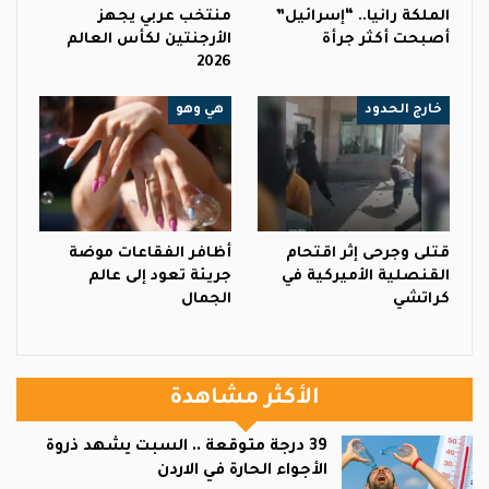
الملكة رانيا.. “إسرائيل”
منتخب عربي يجهز
أصبحت أكثر جرأة
الأرجنتين لكأس العالم
2026
خارج الحدود
هي وهو
قتلى وجرحى إثر اقتحام
أظافر الفقاعات موضة
القنصلية الأميركية في
جريئة تعود إلى عالم
كراتشي
الجمال
الأكثر مشاهدة
39 درجة متوقعة .. السبت يشهد ذروة
الأجواء الحارة في الاردن