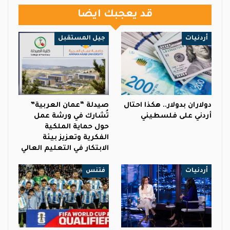
قد يعجبك ايضا
أردنيات
جيل المستقبل
دولاران بدولار.. هكذا احتال
صيدلة “عمان العربية”
أردني على فلسطيني
تُشارك في ورشة عمل
حول حماية الملكية
الفكرية وتعزيز بيئة
الابتكار في التعليم العالي
أردنيات
فتنس