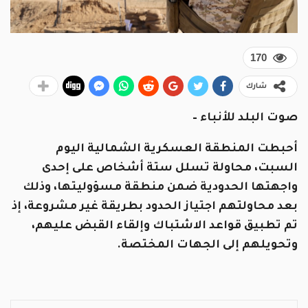
170
شارك
صوت البلد للأنباء –
أحبطت المنطقة العسكرية الشمالية اليوم
السبت، محاولة تسلل ستة أشخاص على إحدى
واجهتها الحدودية ضمن منطقة مسؤوليتها، وذلك
بعد محاولتهم اجتياز الحدود بطريقة غير مشروعة، إذ
تم تطبيق قواعد الاشتباك وإلقاء القبض عليهم،
وتحويلهم إلى الجهات المختصة.