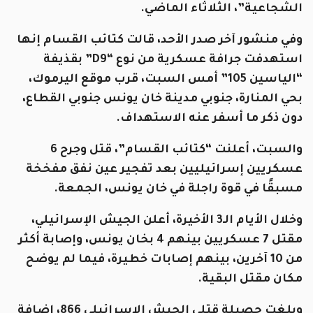
الشجاعية”، الثلاثاء الماضي.
وفي منشور آخر صدر الأحد، قالت كتائب القسام إنها
استهدفت جرافة عسكرية من نوع “D9” بقذيفة
“الياسين 105” أمس السبت، قرب موقع اليرموك،
بحي المنارة، جنوبي مدينة خان يونس جنوبي القطاع،
دون ذكر ما أسفر عنه الاستهداف.
والسبت، أعلنت “كتائب القسام”، قتل وجرح 6
عسكريين إسرائيليين بعد تفجير عين نفق مفخخة
مسبقًا في قوة راجلة في خان يونس، الجمعة.
وخلال الأيام الـ3 الأخيرة، أعلن الجيش الإسرائيلي،
مقتل 7 عسكريين بينهم 4 بخان يونس، وإصابة أكثر
من 10 آخرين، بينهم إصابات خطيرة، فيما لم يوضح
مكان مقتل البقية.
وبلغت حصيلة قتلى الجيش الإسرائيلي 866، إضافة