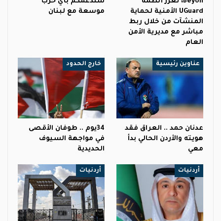
Beyon، تعزز أنظمة
سندعمكم بأي حرب
UGuard الأمنية لحماية
موسعة مع لبنان
المنشآت من خلال ربط
مباشر مع مديرية الأمن
العام
عناوين رئيسية
خارج الحدود
عدنان حمد .. العراق فقد
34يوم .. طوفان الأقصى
هويته والأردن الحالي بدأ
في مواجهة السيوف
معي
الحديدية
أردنيات
أردنيات