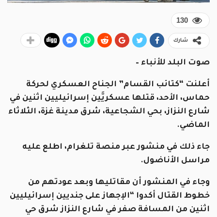
130
شارك
صوت البلد للأنباء –
أعلنت “كتائب القسام” الجناح العسكري لحركة
حماس، الأحد، قتلها عسكريَّين إسرائيليين اثنين في
شارع النزاز، بحي الشجاعية، شرق مدينة غزة، الثلاثاء
الماضي.
جاء ذلك في منشور عبر منصة تلغرام، اطلع عليه
مراسل الأناضول.
وجاء في المنشور أن مقاتليها وبعد عودتهم من
خطوط القتال أكدوا “الإجهاز على جنديين إسرائيليين
اثنين من المسافة صفر في شارع النزاز شرق حي