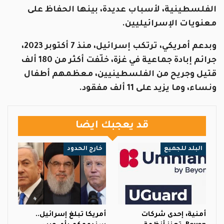
الفلسطينية، لأسباب عديدة، بينها الحفاظ على
معنويات الإسرائيليين.
وبدعم أمريكي، ترتكب إسرائيل، منذ 7 أكتوبر 2023،
جرائم إبادة جماعية في غزة، خلّفت أكثر من 180 ألف
قتيل وجريح من الفلسطينيين، معظمهم أطفال
ونساء، وما يزيد على 11 ألف مفقود.
قد يعجبك ايضا
البلد للجميع
خارج الحدود
أمنية، إحدى شركات
أمريكا تبلغ إسرائيل..