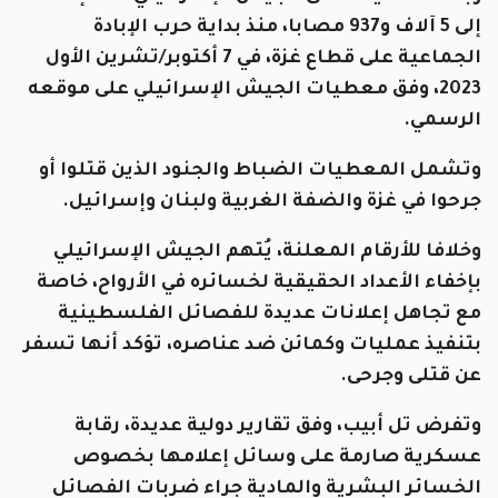
إلى 5 آلاف و937 مصابا، منذ بداية حرب الإبادة
الجماعية على قطاع غزة، في 7 أكتوبر/تشرين الأول
2023، وفق معطيات الجيش الإسرائيلي على موقعه
الرسمي.
وتشمل المعطيات الضباط والجنود الذين قتلوا أو
جرحوا في غزة والضفة الغربية ولبنان وإسرائيل.
وخلافا للأرقام المعلنة، يُتهم الجيش الإسرائيلي
بإخفاء الأعداد الحقيقية لخسائره في الأرواح، خاصة
مع تجاهل إعلانات عديدة للفصائل الفلسطينية
بتنفيذ عمليات وكمائن ضد عناصره، تؤكد أنها تسفر
عن قتلى وجرحى.
وتفرض تل أبيب، وفق تقارير دولية عديدة، رقابة
عسكرية صارمة على وسائل إعلامها بخصوص
الخسائر البشرية والمادية جراء ضربات الفصائل