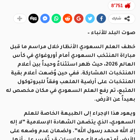
8٬751
شارك
صوت البلد للأنباء –
خطف العلم السعودي الأنظار خلال مراسم ما قبل
مباراة المنتخب السعودي أمام أوروغواي في كأس
العالم 2026، حيث ظهر استثناءً وحيداً بين أعلام
المنتخبات المشاركة. ففي حين وُضعت أعلام بقية
المنتخبات على أرضية الملعب وفقاً للبروتوكول
المتبع، تم رفع العلم السعودي في مكان مخصص له
بعيداً عن الأرض.
ويعود هذا الإجراء إلى الطبيعة الخاصة للعلم
السعودي، الذي يتضمن الشهادة الإسلامية “لا إله
إلا الله محمد رسول الله”. ولضمان عدم وضعه على
الأرض أو تعرضه لأي ممارسات قد تُفسر على أنها