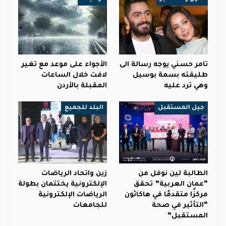
تامر حسني يوجه رسالة الى
الأجواء على موعد مع تغير
طليقته بسمة بوسيل
لافت خلال الساعات
وهي ترد عليه
المقبلة بالأردن
جيل المستقبل
البلد للجميع
الطالبة لين نوفل من
زين واتحاد الرياضات
“عمان العربية” تحقق
الإلكترونية يختتمان بطولة
مركزًا متقدمًا في هاكاثون
الرياضات الإلكترونية
“التأثير في صحة
للجامعات
المستقبل”