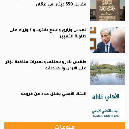
مقابل 550 دينارا في عمّان
تعديل وزاري واسع يقترب و 7 وزراء على
طاولة التغيير
طقس نادر ومختلف وتغيرات مناخية تؤثر
على الاردن والمنطقة
البنك الأهلي يغلق عدد من فروعه
منوعات