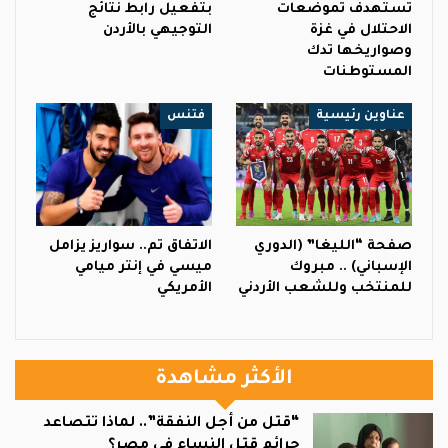
تستهدف تموضعات
بتفعيل رابط نتائج
الاحتلال في غزة
التوجيهي بالأردن
وصواريخها تدك
المستوطنات
عناوين رئيسية
فتنس
صفحة “الليغا” (الدوري
الاتفاق تم.. سواريز يزامل
الإسباني) .. مبروك
ميسي في إنتر ميامي
للمنتخب وللشعب الأردني
الأمريكي
الأكثر مشاهدة
“قتل من أجل النفقة”.. لماذا تتصاعد
جرائم قتل النساء في مصر؟