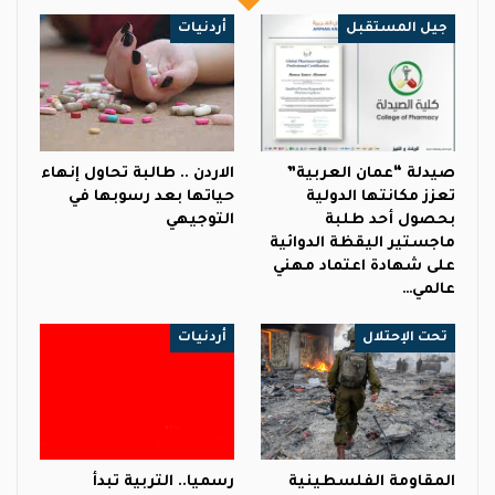
جيل المستقبل
أردنيات
صيدلة “عمان العربية”
الاردن .. طالبة تحاول إنهاء
تعزز مكانتها الدولية
حياتها بعد رسوبها في
بحصول أحد طلبة
التوجيهي
ماجستير اليقظة الدوائية
على شهادة اعتماد مهني
عالمي…
تحت الإحتلال
أردنيات
المقاومة الفلسطينية
رسميا.. التربية تبدأ