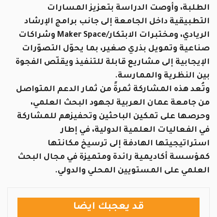
الطلبة، وأوصت الدراسة بتعزيز المسارات
التطبيقية داخل الجامعة إلى جانب برامج الإرشاد
الريادي، ومختبرات الابتكار/Maker Space وشراكات
صناعية وتمويل بذري صغير، بما يحوّل التصوّرات
الإيجابية إلى مشاريع قابلة للتنفيذ ويقلّص الفجوة
بين النظرية والممارسة.
وتُعد هذه المشاركة ثمرةً من ثمار الدعم المتواصل
من جامعة عمان العربية لجهود البحث العلمي،
وحرصها على تمكين الباحثين وتحفيزهم للمشاركة
في الفعاليات العلمية الدولية، في إطار
استراتيجيتها الهادفة إلى ترسيخ مكانتها
كمؤسسة أكاديمية رائدة ومتميزة في مجال البحث
العلمي على المستويين المحلي والدولي.
قد يعجبك ايضا