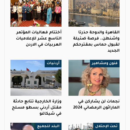
القاهرة والدوحة حذرتا
أختتام فعاليات المؤتمر
واشنطن.. فرصة ضئيلة
التاسع عشر للإعلاميات
لقبول حماس بمقترحكم
العربيات في الاردن
الجديد
فنون ومشاهير
أردنيات
نجمات لن يشاركن في
وزارة الخارجية تتابع حادثة
الماراثون الرمضاني 2024
مقتل أردني بسطو مسلح
في شيكاغو
تحت الإحتلال
البلد للجميع