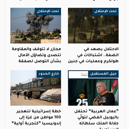
تحت الإحتلال
تحت الإحتلال
الاحتلال يصعد في
مجازر لا تتوقف والمقاومة
الضفة.. اشتباكات في
تتصدى وتضاؤل الآمال
طولكرم وعمليات في جنين
بشأن التوصل لصفقة
جيل المستقبل
خارج الحدود
“عمان العربية” تحتفل
خطة إسرائيلية لتهجير
باليوبيل الفضي لتولّي
100 مواطن من غزة إلى
جلالة الملك سلطاته
إندونيسيا “كتجربة أولية”