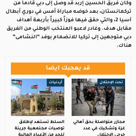
وكان فريق الحسين إربد قد وصل إلى دبي قادماً من
تركمانستان، بعد خوضه مباراة أمس في دوري أبطال
آسيا 2، والتي حقق فيها فوزاً كبيراً بأربعة أهداف
مقابل هدف. وغادر لاعبو المنتخب الوطني من الفريق
دبي متوجهين إلى تركيا للانضمام بوفد “النشامى”
هناك.
قد يعجبك ايضا
تحت الإحتلال
أردنيات
مجازر متواصلة بحق أهالي
السلط تستعد لإطلاق
غزة وتشكيك في عدد
توصيات مجتمعية جريئة
جرحى الاحتلال
للحد من الأعباء المالية