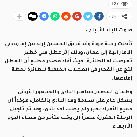
127
شارك
صوت البلد للأنباء –
تأجلت رحلة عودة وفد فريق الحسين إربد من إمارة دبي
الإماراتية إلى عمان، وذلك إثر عطل فني خطير
تعرضت له الطائرة. حيث أفاد مصدر مطلع أن العطل
نتج عن انفجار في العجلات الخلفية للطائرة لحظة
إقلاعها.
وطمأن المصدر جماهير النادي والجمهور الأردني
بشكل عام على سلامة وفد النادي بالكامل، مؤكداً أن
جميع الأفراد بخير ولم يصب أحد بأذى. وقد تم تأجيل
الرحلة المقررة عصراً إلى وقت متأخر من مساء اليوم
الأربعاء.