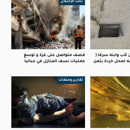
تحت الإحتلال
 لأب وابنه سرقا (
قصف متواصل على غزة و توسع
ه لمحل خردة بثمن
عمليات نسف المنازل في جباليا
تقارير وملفات