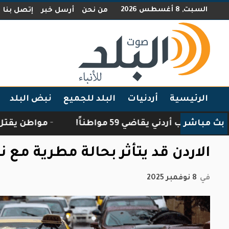
السبت, 8 أغسطس 2026
من نحن
أرسل خبر
إتصل بنا
الرئيسية
أردنيات
البلد للجميع
نبض البلد
بث مباشر
نائب أردني يقاضي 59 مواطناً!
مواطن يقتل ضبعًا ا
الاردن قد يتأثر بحالة مطرية مع 
في
8 نوفمبر 2025