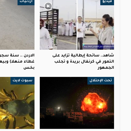
فيديو
أردنيات
شاهد.. سائحة إيطالية تزايد على
الاردن .. سنة سجن
التمور في كرنفال بريدة و تجلب
غطاء منهلا) وبيع
الجمهور
بخس
تحت الإحتلال
سبوت لايت