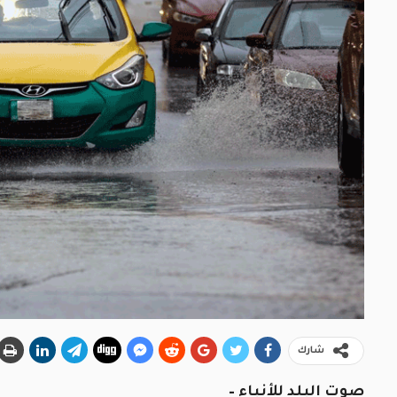
شارك
صوت البلد للأنباء –