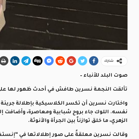
شارك
صوت البلد للأنباء –
تألقت النجمة نسرين طافش في أحدث ظهور لها على 
واختارت نسرين أن تكسر الكلاسيكية بإطلالة جريئة 
نفسه. اللوك جاء بروح شبابية ومعاصرة، وأضافت إل
الزهري، ما خلق توازناً بين الجرأة والأنوثة.
وقالت نسرين معلقةً على صور إطلالاتها في “إنستغرام