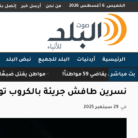
الخميس, 6 أغسطس 2026
من نحن
أرسل خبر
إتصل بنا
الرئيسية
أردنيات
البلد للجميع
نبض البلد
بث مباشر
5 مواطناً!
مواطن يقتل ضبعًا اقتحم منزله ف
نسرين طافش جريئة بالكروب توب
في
29 سبتمبر 2025