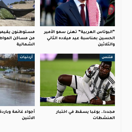
“البوتاس العربية” تهنئ سمو الأمير
مستوطنون يقيمون
الحسين بمناسبة عيد ميلاده الثاني
من مساكن المواطن
والثلاثين
الشمالية
فتنس
أردنيات
مجددا.. بوغبا يسقط في اختبار
أجواء غائمة وباردة
المنشطات
الاثنين