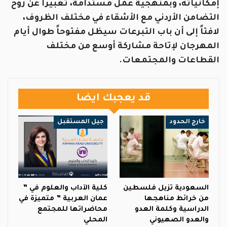
إمكانياته، وبمنهجية عمل مستدامة، تعبيراً عن روح
التضامن الأردني مع الأشقاء في مختلف الظروف،
لافتاً إلى أن باب التبرعات سيظل مفتوحاً طوال أيام
المهرجان لإتاحة مشاركة أوسع من مختلف
القطاعات والمجتمعات.
قد يعجبك ايضا
خارج الحدود
جيل المستقبل
السعودية تزيل فلسطين
كلية الآداب والعلوم في ”
من خرائط مناهجها
عمان العربية ” متميزة في
الدراسية وكلمة العدو
محاضراتها للمجتمع
والعدو الصهيوني
المحلي