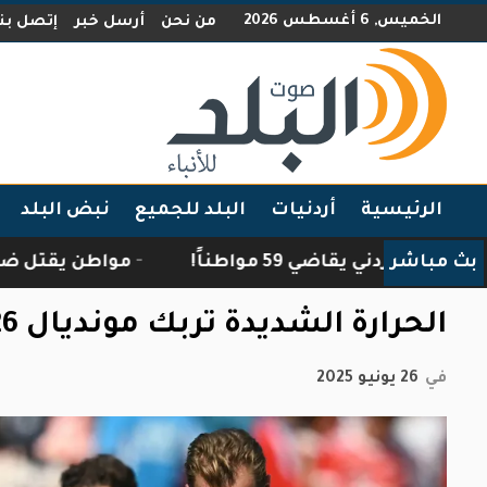
الخميس, 6 أغسطس 2026
من نحن
أرسل خبر
إتصل بنا
الرئيسية
أردنيات
البلد للجميع
نبض البلد
بث مباشر
أردني يقاضي 59 مواطناً!
مواطن يقتل ضبعًا اقتحم
الحرارة الشديدة تربك مونديال 2026
في
26 يونيو 2025