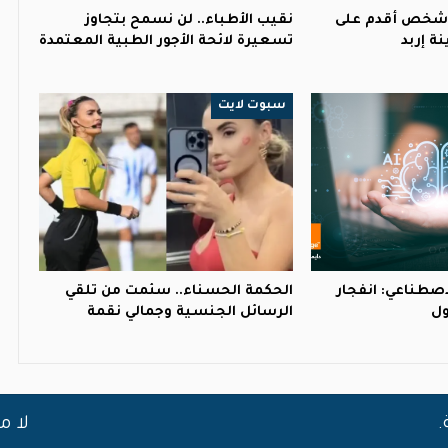
 شخص أقدم على
نقيب الأطباء.. لن نسمح بتجاوز
ة إربد
تسعيرة لائحة الأجور الطبية المعتمدة
سبوت لايت
لاصطناعي: انفجار
الحكمة الحسناء.. سئمت من تلقي
ول
الرسائل الجنسية وجمالي نقمة
لا م