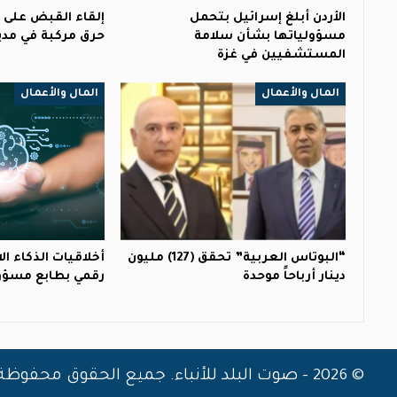
الأردن أبلغ إسرائيل بتحمل
إلقاء القبض على
مسؤولياتها بشأن سلامة
حرق مركبة في مدين
المستشفيين في غزة
المال والأعمال
المال والأعمال
“البوتاس العربية” تحقق (127) مليون
أخلاقيات الذكاء ا
دينار أرباحاً موحدة
رقمي بطابع مسؤ
© 2026 - صوت البلد للأنباء. جميع الحقوق محفوظة.