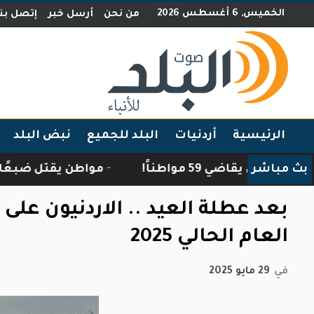
الخميس, 6 أغسطس 2026
من نحن
أرسل خبر
إتصل بنا
الرئيسية
أردنيات
البلد للجميع
نبض البلد
بث مباشر
ني يقاضي 59 مواطناً!
مواطن يقتل ضبعًا اقتحم م
بعد عطلة العيد .. الاردنيون عل
العام الحالي 2025
في
29 مايو 2025