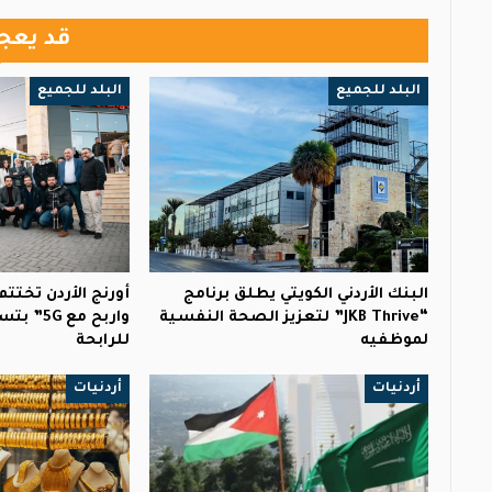
قد يعج
البلد للجميع
البلد للجميع
البنك الأردني الكويتي يطلق برنامج
أورنج الأردن تختت
“JKB Thrive” لتعزيز الصحة النفسية
واربح مع 
لموظفيه
للرابحة
أردنيات
أردنيات