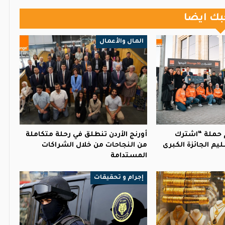
بك ايضا
المال والأعمال
م حملة “اشترك
أورنج الأردن تنطلق في رحلة متكاملة
5G” بتسليم الجائزة الكبرى
من النجاحات من خلال الشراكات
المستدامة
إجرام و تحقيقات