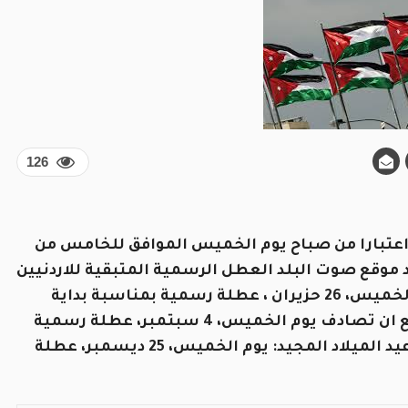
126
 اعتبارا من صباح يوم الخميس الموافق للخامس من
ق ، رصد موقع صوت البلد العطل الرسمية المتبقية للاردنيين
خلال العام الحالي 2025 . رأس السنة الهجرية: يوم الخميس، 26 حزيران ، عطلة رسمية بمناسبة بداية
العام الهجري الجديد. المولد النبوي الشريف: ويتوقع ان تصادف يوم الخميس، 4 سبتمبر، عطلة رسمية
لإحياء ذكرى مولد النبي محمد صلى الله عليه وسلم. عيد الميلاد المجيد: يوم الخميس، 25 ديسمبر، عطلة