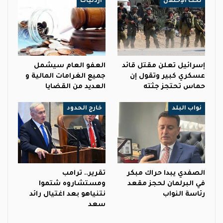
تحت الإحتلال
أردنيات
إسرائيل تعلن مقتل قائد
العفو العام سيشمل
عسكري كبير وتقول إن
جميع الغرامات المالية و
حماس تحتجز جثته
العديد من القضايا
نواب البلد
خارج الحدود
الصفدي يبدا حراك مبكر
تقرير.. ترامب
في البرلمان لحجز مقعد
ومستشاروه شتموا
رئاسة النواب
نتنياهو بعد اغتيال رائد
سعد