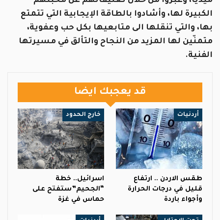
ميديا، وعبّروا من خلال تعليقاتهم عن محبّتهم
الكبيرة لها، وأشادوا بالطاقة الإيجابية التي تتمتع
بها، والتي تنقلها الى متابعيها بكل حب وعفوية،
متمنّين لها المزيد من النجاح والتألق في مسيرتها
الفنية.
قد يعجبك ايضا
أردنيات
خارج الحدود
طقس الاردن .. ارتفاع
اسرائيل.. خطة
قليل في درجات الحرارة
“الجحيم”ستفتح على
وأجواء باردة
حماس في غزة