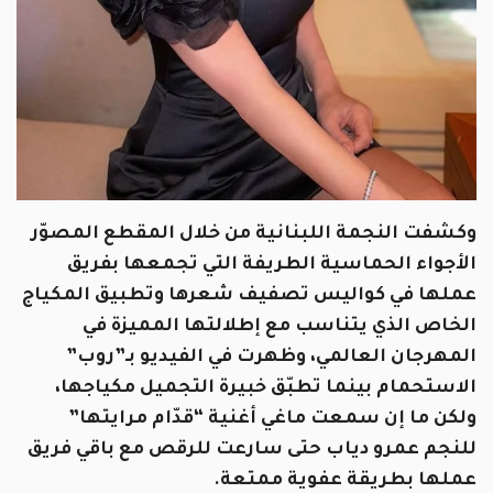
وكشفت النجمة اللبنانية من خلال المقطع المصوّر
الأجواء الحماسية الطريفة التي تجمعها بفريق
عملها في كواليس تصفيف شعرها وتطبيق المكياج
الخاص الذي يتناسب مع إطلالتها المميزة في
المهرجان العالمي، وظهرت في الفيديو بـ”روب”
الاستحمام بينما تطبّق خبيرة التجميل مكياجها،
ولكن ما إن سمعت ماغي أغنية “قدّام مرايتها”
للنجم عمرو دياب حتى سارعت للرقص مع باقي فريق
عملها بطريقة عفوية ممتعة.