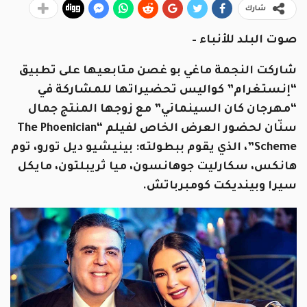
شارك
صوت البلد للأنباء –
شاركت النجمة ماغي بو غصن متابعيها على تطبيق
“إنستغرام” كواليس تحضيراتها للمشاركة في
“مهرجان كان السينمائي” مع زوجها المنتج جمال
سنّان لحضور العرض الخاص لفيلم “The Phoenician
Scheme”، الذي يقوم ببطولته: بينيشيو ديل تورو، توم
هانكس، سكارليت جوهانسون، ميا ثريبلتون، مايكل
سيرا وبينديكت كومبرباتش.