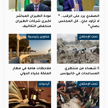
الصفدي يرد على الرقب.. ”
عودة الطيران المباشر
لا تزاود عليّ.. كل المجلس
لكبرى شركات الطيران
بصلي”
منخفض التكاليف
تحت الإحتلال
عناوين رئيسية
5 شهداء من منتظري
ملاحظات هامه في مطار
المساعدات في خانيونس
الملكة علياء الدولي
تحت الإحتلال
أردنيات