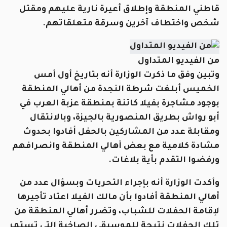
قاطني المنطقة وإطلاق أعيرة نارية عليهم ومقتل
شخص واختطاف آخرين وسرقة متعلقاتهم.
من الفيديو المتداول
وتبين وفق ما ذكرت الوزارة أنه بتاريخ أول أمس
الخميس أبلغت شرطة النجدة من أهالي المنطقة
بوجود مشاجرة بفيلا كائنة بمنطقة عزبة العرب في
أبو رواش بطريق المنصورية بالجيزة، وبالانتقال
ومقابلة عدد من المشاركين بالحفل أفادوا بحدوث
مشادة كلامية مع بعض أهالي المنطقة وانصرافهم
ورفضوا التقدم بأية بلاغات.
وأكدت الوزارة أنه بإجراء التحريات وبسؤال عدد من
أهالي المنطقة أفادوا بأن مالك الفيلا اعتاد تأجيرها
لإقامة الحفلات للشباب، وتضرر أهالي المنطقة من
تلك الحفلات نتيجة للموسيقى الصاخبة التي تستمر