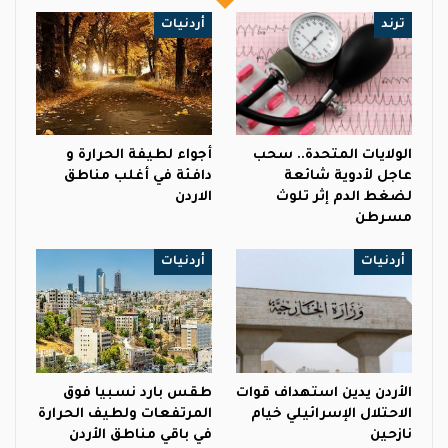
ترند
أردنيات
الولايات المتحدة.. سحب
أجواء لطيفة الحرارة و
عاجل لأدوية شائعة
دافئة في أغلب مناطق
لضغط الدم إثر تلوث
الاردن
مسرطن
أردنيات
أردنيات
الأردن يدين استهداف قوات
طقس بارد نسبيا فوق
الاحتلال الإسرائيلي خيام
المرتفعات ولطيف الحرارة
نازحين
في باقي مناطق الأردن