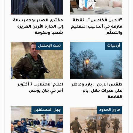
“الجيل الخامس”… نقطة
مقتدى الصدر يوجه رسالة
فارقة في أساليب التعليم
إلى الجارة الأردن العزيزة
والتعلُم
شعبا وحكومة
أردنيات
تحت الإحتلال
طقس الاردن .. بارد وماطر
اعلام الاحتلال.. 7 أكتوبر
على فترات خلال ايام
آخر في خان يونس
القادمة
خارج الحدود
جيل المستقبل