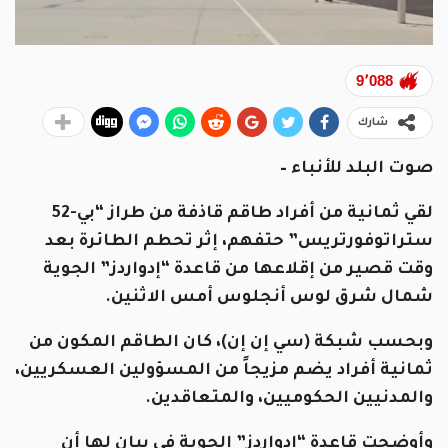
9٬088
شارك
صوت البلد للأنباء –
لقي ثمانية من أفراد طاقم قاذفة من طراز “بي-52
ستراتوفورتريس” حتفهم، إثر تحطم الطائرة بعد
وقت قصير من إقلاعها من قاعدة “إدواردز” الجوية
شمال شرق لوس أنجلوس أمس الاثنين.
وبحسب شبكة (سي إن إن)، كان الطاقم المكون من
ثمانية أفراد يضم مزيجاً من المسؤولين العسكريين،
والمدنيين الحكوميين، والمتعاقدين.
وأوضحت قاعدة “إدواردز” الجوية في بيان لها أن