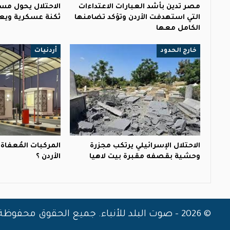
مصر تدين بأشد العبارات الاعتداءات
الاحتلال يحول مس
التي استهدفت الأردن وتؤكد تضامنها
ثكنة عسكرية ويعتقل 40
الكامل معها
خارج الحدود
أردنيات
الاحتلال الإسرائيلي يرتكب مجزرة
المركبات المُعفا
وحشية بقصفه مقبرة بيت لاهيا
الأردن ؟
© 2026 - صوت البلد للأنباء. جميع الحقوق محفوظة.