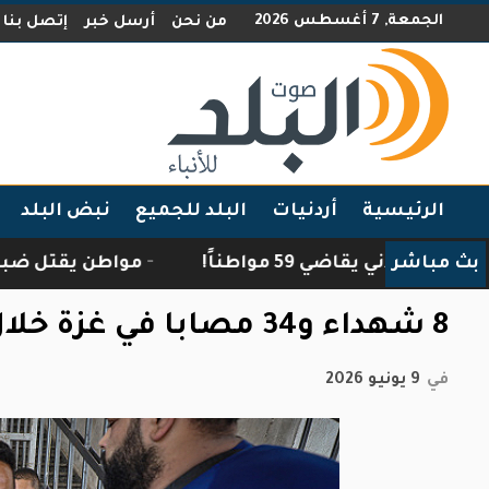
الجمعة, 7 أغسطس 2026
من نحن
أرسل خبر
إتصل بنا
الرئيسية
أردنيات
البلد للجميع
نبض البلد
بث مباشر
ني يقاضي 59 مواطناً!
مواطن يقتل ضبعًا اقتحم م
8 شهداء و34 مصابا في غزة خلال 24 ساعة
في
9 يونيو 2026