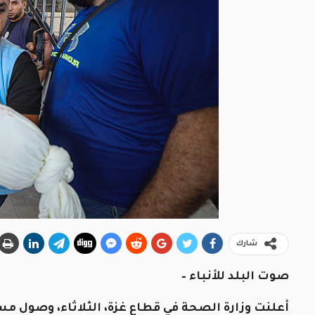
شارك
صوت البلد للأنباء –