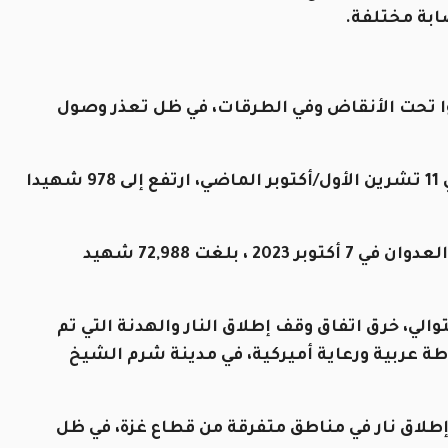
لوا تحت الأنقاض وفي الطرقات، في ظل تعذر وصول
وأضافت أن إجمالي الحصيلة منذ وقف إطلاق النار في 11 تشرين الأول/أكتوبر الماضي، ارتفع إلى 978 شهيدا
وبينت الوزارة كذلك أن الحصيلة التراكمية منذ بداية العدوان في 7 أكتوبر 2023 ، بلغت 72,988 شهيد
لجيش الإسرائيلي، لليوم الـ243 على التوالي، خرق اتفاق وقف إطلاق النار والهدنة التي تم
ا في 10 تشرين الأول/ أكتوبر 2025، بوساطة عربية ورعاية أميركية، في مدينة شرم الشيخ
طلاق نار في مناطق متفرقة من قطاع غزة، في ظل