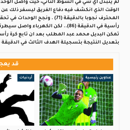
لم يتبدل اي شي في الشوط الثاني، حيث واصل الوحدات
الوقت الذي انكشف فيه دفاع الفريق ليسفر ذلك عن 
المحترف نجوبا بالدقيقة (71) . و
رأسية في الدقيقة (86).. لكن الكهرب
بتعديل النتيجة بتسجيلة الهدف الثالث في الدقيقة (92)، لتنهي المباراة بفوز الكهرباء (3-1)
قد يعج
عناوين رئيسية
أردنيات