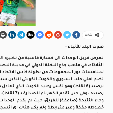
شارك
صوت البلد للأنباء –
الثلاثاء، في ملعب جذع النخلة الدولي في مدينة البص
لمنافسات دور المجموعات من بطولة كأس الاتحاد ال
تضم اهلي حلب السوري والكويت الكويتي اللذين سيل
برصيد (6 نقاط) وهو نفس رصيد الكويت الذي تع
رصيده ، وفي حين تقدم الكهرباء للصدارة بـ (7 نقاط).
وجاء النتيجة (صاعقة) للفريق، حيث لم يقدم الوحد
خطوطه مفكة وغير مترابطة ولم يكن هناك اي انسجام 