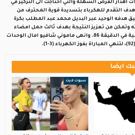
 اهدار الفرص السهلة والتي احتاجت الى التركيز في
هدف التقدم للهكرباء بتسديدة قوية المحترف من
نجح الوحدات في تحقيق هدفه الوحيد عبر البديل محمد عبد المطلب بكرة
اء واصل سيطرته وتمكن من تعزيز النتيجة بهدف ثالث حمل امضاء
تمكن البديل محمد عبد المطلب بعد ان تابع كرة رأسية في الدقيقة 86. وانهى ماموني شافيو امال الوحدات
.
بك ايضا
سبوت لايت