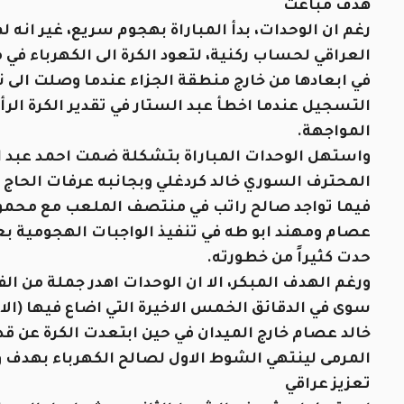
هدف مباغت
رغم ان الوحدات، بدأ المباراة بهجوم سريع، غير انه
العراقي لحساب ركنية، لتعود الكرة الى الكهرباء في 
في ابعادها من خارج منطقة الجزاء عندما وصلت الى نج
التسجيل عندما اخطأ عبد الستار في تقدير الكرة ال
المواجهة.
واستهل الوحدات المباراة بتشكلة ضمت احمد عبد ا
المحترف السوري خالد كردغلي وبجانبه عرفات الحاج 
فيما تواجد صالح راتب في منتصف الملعب مع محمو
عصام ومهند ابو طه في تنفيذ الواجبات الهجومية بعد
حدت كثيراً من خطورته.
ورغم الهدف المبكر، الا ان الوحدات اهدر جملة من ا
سوى في الدقائق الخمس الاخيرة التي اضاع فيها (الا
خالد عصام خارج الميدان في حين ابتعدت الكرة عن قد
المرمى لينتهي الشوط الاول لصالح الكهرباء بهدف و
تعزيز عراقي