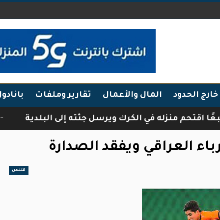
خارج الحدود
المال والأعمال
تقارير وملفات
بانادو
 منزله في الكرك ويرسل جثته إلى البلدية
فرقة أبن
باء العراقي ويفقد الصدارة
فتنس