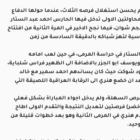
 لم يحسن استغلال فرصه الثلاث، عندما حولها الدفاع
محاولتين الاولى تدخل فيها الحارس احمد عبد الستار
م شوان، فيما نجح الاخير في المرة الثانية من افتتاح
رأسية لتهز شباكه بالدقيقة السادسة من زمن
لستار في حراسة المرمى، في حين لعب امامه
ويوسف ابو الجزر بالاضافة الى الظهير فراس شلباية،
د شوكت حيث كان يساندهم احمد سمير مع خالد
 ان خضع هنري الى الرقابة العراقية اللصيقة التي
لفرص السهلة، ولم يدخل اجواء المباراة بشكل فعلي
خضر) فرصتين لتعديل النتيجة والتقدم الاولى اطاح
م هنري في المرمى الثانية وهو بعد خطوات قليلة من
حيد.