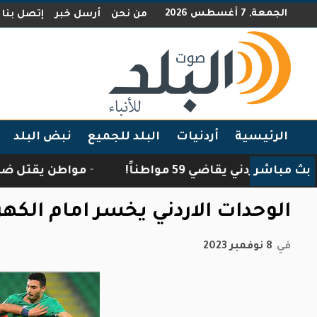
الجمعة, 7 أغسطس 2026
من نحن
أرسل خبر
إتصل بنا
الرئيسية
أردنيات
البلد للجميع
نبض البلد
بث مباشر
أردني يقاضي 59 مواطناً!
مواطن يقتل ضبعًا اقتحم
الوحدات الاردني يخسر امام الكهر
في
8 نوفمبر 2023