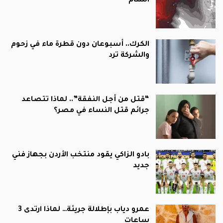
الشام
الكرك.. أسبوعان دون قطرة ماء في زحوم
والشركة ترد
“قتل من أجل النفقة”.. لماذا تتصاعد
جرائم قتل النساء في مصر؟
بادو الزاكي يقود منتخب الأردن بجهاز فني
جديد
عمرو دياب بإطلالة جريئة… لماذا ارتدى 3
ساعات