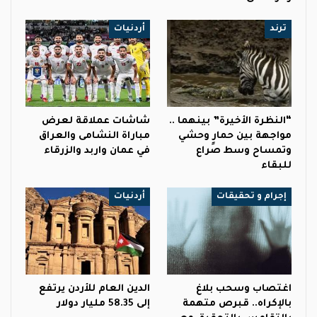
ترند
أردنيات
“النظرة الأخيرة” بينهما ..
شاشات عملاقة لعرض
مواجهة بين حمارٍ وحشي
مباراة النشامى والعراق
وتمساح وسط صراع
في عمان واربد والزرقاء
للبقاء
إجرام و تحقيقات
أردنيات
اغتصاب وسحب بلاغ
الدين العام للأردن يرتفع
بالإكراه.. قبرص متهمة
إلى 58.35 مليار دولار