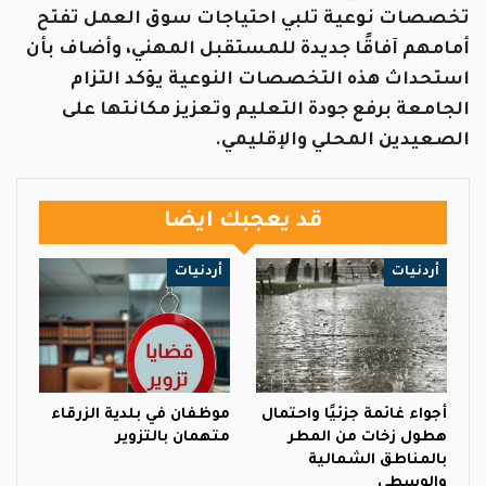
تخصصات نوعية تلبي احتياجات سوق العمل تفتح
أمامهم آفاقًا جديدة للمستقبل المهني، وأضاف بأن
استحداث هذه التخصصات النوعية يؤكد التزام
الجامعة برفع جودة التعليم وتعزيز مكانتها على
الصعيدين المحلي والإقليمي.
قد يعجبك ايضا
أردنيات
أردنيات
أجواء غائمة جزئيًا واحتمال
موظفان في بلدية الزرقاء
هطول زخات من المطر
متهمان بالتزوير
بالمناطق الشمالية
والوسطى