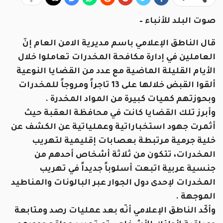
صوت البلد للأنباء –
قال الناطق الإعلامي باسم مديرية الامن العام إنّ
العاملين في إدارة مكافحة المخدرات تعاملوا خلال
الأيام القليلة الماضية مع عدد من القضايا النوعية
ألقوا القبض خلالها على 13 تاجراً ومروجاً للمخدرات
وبحوزتهم كميات كبيرة من المواد المخدرة .
وأبرز تلك القضايا كانت في محافظة العقبة حيث
أثمرت جهود استخباراتية وعملياتية عن الكشف عن
خلية جرمية مرتبطة بعصابات إقليمية لتهريب
المخدرات، تتكون من ثلاثة أشخاص أحدهم من
جنسية عربية اتبعت أسلوباً جديداً في تهريب
المخدرات لإحدى دول الجوار عبر البالونات والمناطيد
الموجهة .
وأكّد الناطق الإعلامي أنّه بعد عمليات رصد ومتابعة