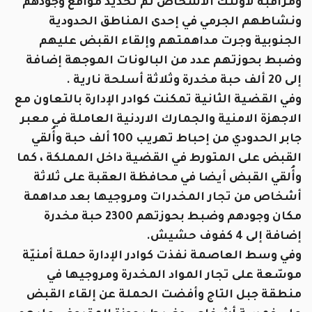
ومراقبة لأولئك الأشخاص تم تحديد مواقع وجودهم
ونشاطهم الجرمي في إحدى المناطق الحدودية
الجنوبية وجرت مداهمتهم وإلقاء القبض عليهم
وضبط بحوزتهم عدد من البالونات الموجهة إضافة
إلى 20 ألف حبة مخدرة وثلاثة أسلحة نارية .
وفي القضية الثانية تمكنت كوادر الإدارة بالتعاون مع
الاجهزة الامنية والجمارك الاردنية العاملة في معبر
جابر الحدودي من إحباط تهريب 100 ألف حبة وأُلقي
القبض على المتورط في القضية داخل المملكة ، كما
وأُلقي القبض أيضا في محافظة العقبة على ثلاثة
أشخاص من تجار المخدرات ومروجيها بعد مداهمة
مكان وجودهم وضبط بحوزتهم 2300 حبة مخدرة
إضافة إلى 4 كفوف حشيش.
وفي وسط العاصمة نفذت كوادر الإدارة حملة أمنيّة
موسّعة على تجار المواد المخدرة ومروجيها في
منطقة جبل التاج وأفضت الحملة عن إلقاء القبض