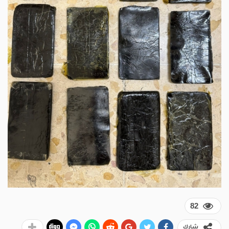
82
شارك