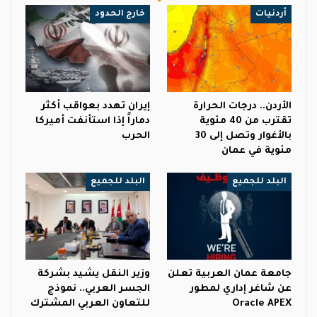
أردنيات
خارج الحدود
الأردن.. درجات الحرارة
إيران تهدد بعواقب أكثر
تقترب من 40 مئوية
دماراً إذا استأنفت أميركا
بالأغوار وتصل إلى 30
الحرب
مئوية في عمان
البلد للجميع
البلد للجميع
جامعة عمان العربية تعلن
وزير النقل يشيد بشركة
عن شاغر إداري لمطور
الجسر العربي.. نموذج
Oracle APEX
للتعاون العربي المشترك