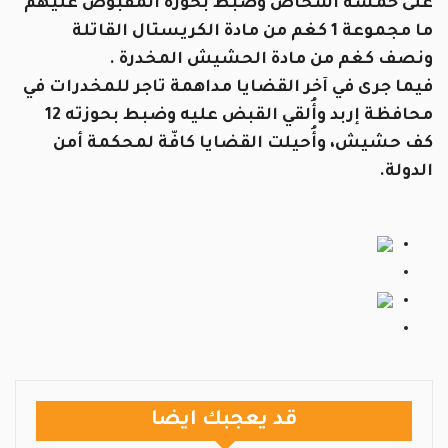
على خمسة أشخاص وضبط بحوزة المقبوض عليهم
ما مجموعة 1 كغم من مادة الكريستال القاتلة
ونصف كغم من مادة الحشيش المخدرة .
فيما جرى في آخر القضايا مداهمة تاجر للمخدرات في
محافظة إربد وأُلقي القبض عليه وضبط بحوزته 12
كف حشيش، وأُحيلت القضايا كافّة لمحكمة أمن
الدولة.
قد يعجبك ايضا