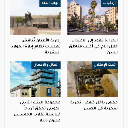
أردنيات
نواب البلد
الحرارة تعود إلى الاعتدال
إدارية الأعيان تُناقش
خلال ايام في أغلب مناطق
تعديلات نظام إدارة الموارد
الاردن
البشرية
تحت الإحتلال
المال والأعمال
مقهى داخل كهف.. تجربة
مجموعة البنك الأردني
سحرية في الصين
الكويتي تحقق أرباحاً
قياسية تقارب الخمسين
مليون دينار