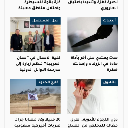
نصرة لغزة وتنديدا باغتيال
غزة بقوة للسيطرة
العاروري
واحتلال مناطق معينة
أردنيات
جيل المستقبل
حدث يعتدي على آخر بآداة
كلية الأعمال في “عمان
حادة في الزرقاء وإصابته
العربية” تنظم زيارة إلى
خطرة
مدرسة الأوائل الدولية
بانادول
خارج الحدود
دون اللجوء للأدوية.. طرق
20 قتيلا و32 مصابا جراء
فعّالة للتخلص من الصداع
ضربات أميركية سعودية