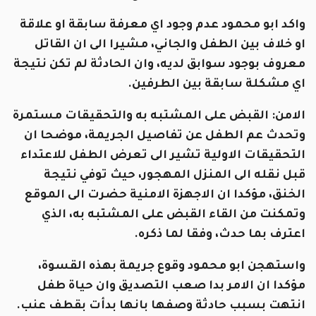
واكد ابو محمود عدم وجود اي معرفة سابقة او علاقة
او خلاف بين الطفل والجاني، مشيرا الى ان القاتل
معروف بوجود سوابق لديه، وان الحادثة لم تكن نتيجة
اي مشكلة سابقة بين الطرفين.
الامن: القبض على المشتبه به والتحقيقات مستمرة
وتحدث عم الطفل عن تفاصيل الجريمة، موضحا ان
التحقيقات الاولية تشير الى تعرض الطفل للاعتداء
قبل نقله الى المنزل المهجور، حيث توفي نتيجة
الخنق، مؤكدا ان الاجهزة الامنية حضرت الى الموقع
وتمكنت من القاء القبض على المشتبه به، الذي
اعترف بما حدث، وفقا لما ذكره.
واستهجن ابو محمود وقوع جريمة بهذه القسوة،
مؤكدا ان الامر بدا صعب التصديق وان حياة طفل
انتهت بسبب حادثة وصفها بانها بدأت بقطف عنب.