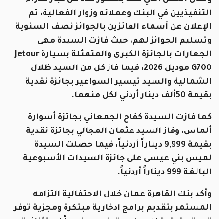
التنفيذيين في البنك وعملائه وزوار الفعالية، تم
الإعلان عن أسماء الفائزين بالجوائز نصف السنوية
وتسليم الجوائز لهم، حيث فازت السيدة مهى
الجعارات بالجائزة الكبرى والمتمثلة بسيارة Jetour
G700 موديل 2026، فيما فاز كل من السيد ظلال
الشمالية والسيد تيسير السواعير بجائزة نقدية
بقيمة 50ألف دينار أردني لكل منهما.
كما فازت السيدة كفاح الجمعاني بجائزة أسوارة
ألماس، وفاز السيد عثمان المجالي بجائزة نقدية
بقيمة 9,999 ديناراً أردنياً، فيما حصلت السيدة
لميس بني عيسى على جائزة السيدات الأسبوعية
البالغة 999 ديناراً أردنياً.
وأكد بنك القاهرة عمان خلال الاحتفالية التزامه
المستمر بتقديم برامج ادخارية مبتكرة ومجزية توفر