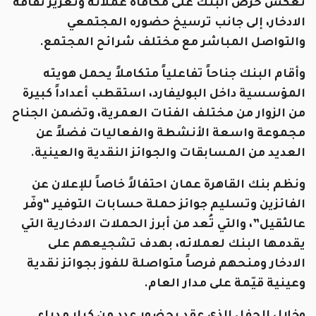
تعكس حرص البنك على مكافأة عملائه وتعزيز ثقافة
الادخار، إلى جانب ترسيخ حضوره المجتمعي
والتواصل المباشر مع مختلف شرائح المجتمع.
وأقام البنك جناحاً تفاعلياً متكاملاً يحمل هويته
المؤسسية داخل البوليفارد، استقطب أعداداً كبيرة
من الزوار من مختلف الفئات العمرية، وتضمن الجناح
مجموعة واسعة الأنشطة والفعاليات فضلاً عن
العديد من المسابقات والجوائز النقدية والعينية.
ونظم بنك القاهرة عمان احتفالاً خاصاً للإعلان عن
الفائزين وتسليم جوائز حملة حسابات التوفير “وفّر
عالثقيل”، والتي تُعد من أبرز الحملات الادخارية التي
يقدمها البنك لعملائه، بهدف تشجيعهم على
الادخار ومنحهم فرصاً متواصلة للفوز بجوائز نقدية
وعينية قيّمة على مدار العام.
وخلال الحفل الذي عقد بحضور عدد من كبار مدراء