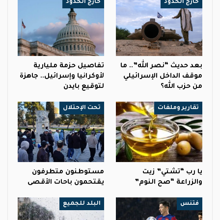
خارج الحدود
خارج الحدود
بعد حديث “نصر الله”.. ما
تفاصيل حزمة مليارية
موقف الداخل الإسرائيلي
لأوكرانيا وإسرائيل.. جاهزة
من حزب الله؟
لتوقيع بايدن
تقارير وملفات
تحت الإحتلال
يا رب “تشتي” زيت
مستوطنون متطرفون
والزراعة “صح النوم”
يقتحمون باحات الأقصى
فتنس
البلد للجميع