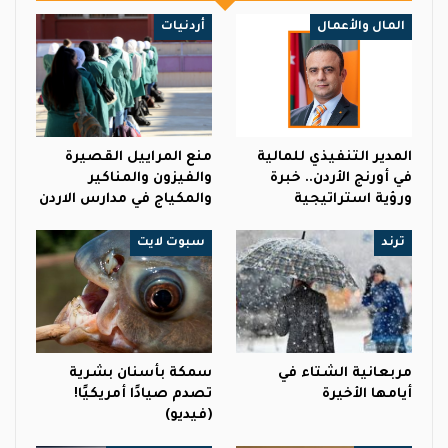
المال والأعمال
أردنيات
المدير التنفيذي للمالية
منع المراييل القصيرة
في أورنج الأردن.. خبرة
والفيزون والمناكير
ورؤية استراتيجية
والمكياج في مدارس الاردن
ترند
سبوت لايت
مربعانية الشتاء في
سمكة بأسنان بشرية
أيامها الأخيرة
تصدم صيادًا أمريكيًا!
(فيديو)