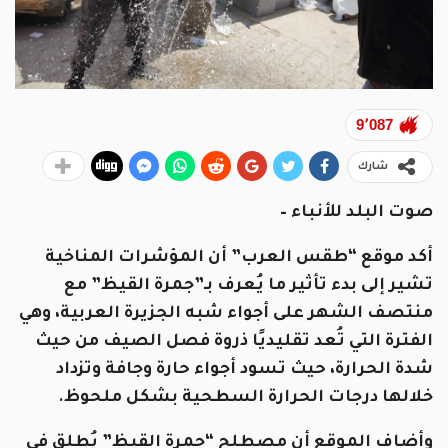
9٬087
شارك
صوت البلد للأنباء –
أكد موقع “طقس العرب” أن المؤشرات المناخية
تشير إلى بدء تأثير ما يُعرف بـ”جمرة القيظ” مع
منتصف الشهر على أجواء شبه الجزيرة العربية، وهي
الفترة التي تُعد تقليديًا ذروة فصل الصيف من حيث
شدة الحرارة، حيث تسود أجواء حارة وجافة وتزداد
خلالها درجات الحرارة السطحية بشكل ملحوظ.
وأضاف الموقع أن مصطلح “جمرة القيظ” يُطلق في