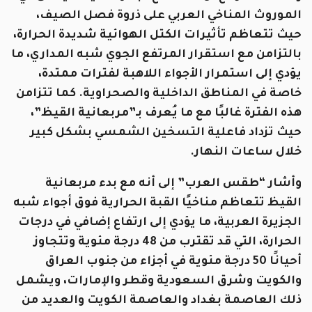
الموروث المناخي العربي على ذروة فصل الصيف،
حيث تتعاظم تأثيرات الكتل الهوائية شديدة الحرارة،
بالتزامن مع استقرار المرتفع الجوي شبه المداري، ما
يؤدي إلى استمرار الأجواء اللاهبة لفترات ممتدة،
خاصة في المناطق الداخلية والصحراوية. كما تتزامن
هذه الفترة غالبًا مع ما يُعرف بـ”مربعانية القيظ”،
حيث تزداد فاعلية التسخين الشمسي بشكل كبير
خلال ساعات النهار.
وأشار “طقس العرب” إلى أنه مع بدء مربعانية
القيظ تتعاظم مناخيًا القبة الحرارية فوق أجواء شبه
الجزيرة العربية، ما يؤدي إلى ارتفاع إضافي في درجات
الحرارة، التي قد تقترب من 48 درجة مئوية وتتجاوز
أحيانًا 50 درجة مئوية في أجزاء من جنوب العراق
والكويت وشرق السعودية وقطر والإمارات، ويشمل
ذلك العاصمة بغداد والعاصمة الكويت والعديد من