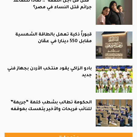
“قتل من أجل النفقة”.. لماذا تتصاعد
جرائم قتل النساء في مصر؟
قبوراً ذكية تعمل بالطاقة الشمسية
مقابل 550 دينارا في عمّان
بادو الزاكي يقود منتخب الأردن بجهاز فني
جديد
الحكومة تطالب بشطب كلمة “جريمة”
للنائب فريحات والأخير يتمسك بموقفه