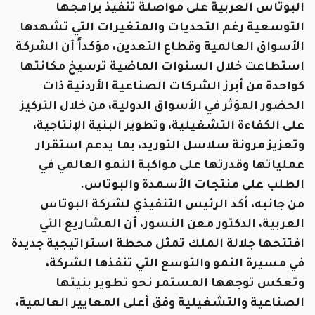
البوتاس العربية على مواصلة تنفيذ برامجها
التوسعية رغم التحديات والمتغيرات التي تشهدها
الأسواق العالمية وقطاع التعدين، مؤكداً أن الشركة
استطاعت خلال السنوات الماضية ترسيخ مكانتها
كواحدة من أبرز الشركات الصناعية الأردنية ذات
الحضور المؤثر في الأسواق الدولية، من خلال التركيز
على الكفاءة التشغيلية، وتطوير البنية الإنتاجية،
وتعزيز مرونة سلاسل التوريد، بما يدعم استقرار
عملياتها وقدرتها على مواكبة النمو العالمي في
الطلب على منتجات الأسمدة والبوتاس.
من جانبه، أكد الرئيس التنفيذي لشركة البوتاس
العربية، الدكتور معن النسور، أن المشاريع التي
افتتحها جلالة الملك تمثل محطة استراتيجية جديدة
في مسيرة النمو والتوسع التي تنفذها الشركة،
وتعكس توجهها المستمر نحو تطوير بنيتها
الصناعية والتشغيلية وفق أعلى المعايير العالمية،