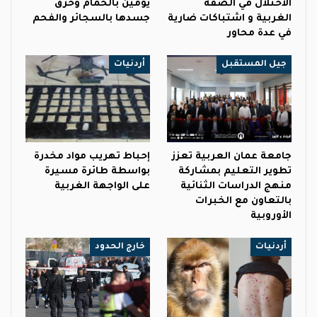
الاحتلال في الضفة
يومين بالحمام وحرق
الغربية و اشتباكات ضارية
جسدها بالسجائر والفحم
في عدة محاور
جيل المستقبل
أردنيات
جامعة عمان العربية تعزز
إحباط تهريب مواد مخدرة
تطوير التعليم بمشاركة
بواسطة طائرة مسيرة
منهج الدراسات الثنائية
على الواجهة الغربية
بالتعاون مع الخبرات
الأوروبية
أردنيات
خارج الحدود