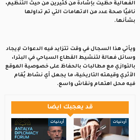
الفعالية حظيت بإشادة من كثيرين من حيث التنظيم،
نافيًا صحة عدد من الاتهامات التي تم تداولها
بشأنها.
ويأتي هذا السجال في وقت تتزايد فيه الدعوات لإيجاد
وسائل فعالة لتنشيط القطاع السياحي في البترا،
بالتوازي مع مطالبات بالحفاظ على خصوصية الموقع
الأثري وقيمته التاريخية، ما يجعل أي نشاط يُقام
فيه محل اهتمام ونقاش واسع.
قد يعجبك ايضا
أردنيات
أردنيات