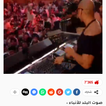
7٬365
شارك
صوت البلد للأنباء –