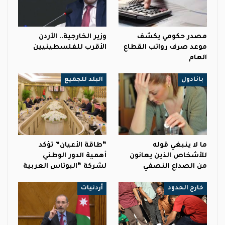
مصدر حكومي يكشف
وزير الخارجية.. الأردن
موعد صرف رواتب القطاع
الأقرب للفلسطينيين
العام
بانادول
البلد للجميع
ما لا ينبغي قوله
“طاقة الأعيان” تؤكد
للأشخاص الذين يعانون
أهمية الدور الوطني
من الصداع النصفي
لشركة “البوتاس العربية
خارج الحدود
أردنيات