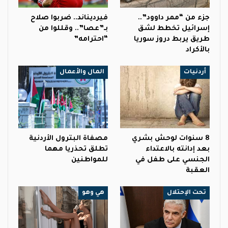
جزء من “ممر داوود”..
فيرديناند.. ضربوا صلاح
إسرائيل تخطط لشق
بـ”عصا”.. وقللوا من
طريق يربط دروز سوريا
“احترامه”
بالأكراد
أردنيات
المال والأعمال
8 سنوات لوحش بشري
مصفاة البترول الأردنية
بعد إدانته بالاعتداء
تطلق تحذريا مهما
الجنسي على طفل في
للمواطنين
العقبة
تحت الإحتلال
هي وهو