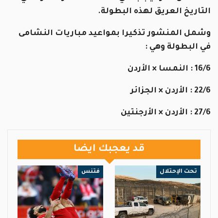
التاريخ العريق لهذه البطولة.
وشمل المنشور تذكيرا بمواعيد مباريات النشامى
في البطولة وهي :
16/6 : النمسا × الأردن
22/6 : الأردن × الجزائر
27/6 : الأردن × الأرجنتين
قد يعجبك ايضا
تحت الإحتلال
فتنس