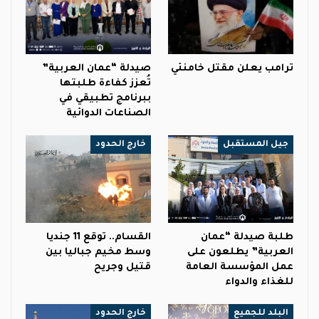
ترامب يعلن مقتل خامنئي
صيدلة “عمان العربية”
تُعزز كفاءة طلبتها
ببرنامج تطبيقي في
الصناعات الدوائية
جيل المستقبل
خارج الحدود
طلبة صيدلة “عمان
القسام.. توقع 11 جنديا
العربية” يطلعون على
وسط مخيم جباليا بين
عمل المؤسسة العامة
قتيل وجريح
للغذاء والدواء
البلد للجميع
خارج الحدود