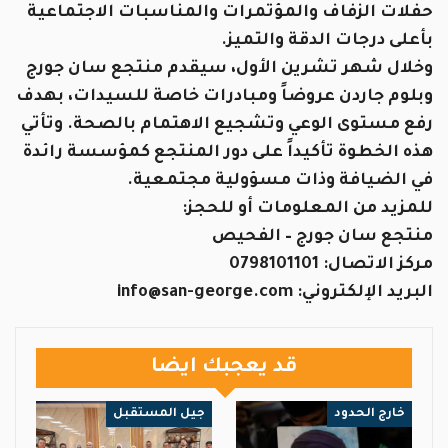
حفلات الزفاف والمؤتمرات والمناسبات الاجتماعية
بأعلى درجات الدقة والتميز.
وخلال شهر تشرين الأول، سيقدم منتجع سان جورج
وبلوم جاردن عروضاً ومبادرات خاصة للسيدات، بهدف
رفع مستوى الوعي وتشجيع الاهتمام بالصحة. وتأتي
هذه الخطوة تأكيداً على دور المنتجع كمؤسسة رائدة
في الضيافة وذات مسؤولية مجتمعية.
للمزيد من المعلومات أو للحجز:
منتجع سان جورج – الفحيص
مركز الاتصال: 0798101101
البريد الإلكتروني: info@san-george.com
قد يعجبك ايضا
خارج الحدود
جيل المستقبل