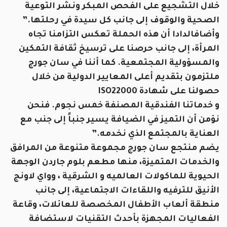
خلال التشجيع على الفحص المبكر ونشر التوعية
الصحية والوقوف إلى جانب كل سيدة في رحلتها.”
وأضافالدادا أن هذه الحملة تعكس التزامنا تجاه
المرأة، إلى جانب حرصنا على ترسيخ ثقافة التمكين
والمسؤولية المجتمعية. كما أننا في سان جورج
ملتزمون بتقديم أعلى المعايير الدولية من خلال
حصولنا على شهادة ISO22000
و خدماتنا الفندقية المصنفة خمس نجوم. فنحن
نؤمن أن التميز في الضيافة يسير جنباً إلى جنب مع
العناية بالمجتمع الذي نخدمه.”
يضم منتجع سان جورج مجموعة متنوعة من المرافق
والخدمات المتميزة، منها مطعم بلوم جاردن الوجهة
الحيوية للماكولات العالميه و الشرقية ، وواي لاونج
الأنيق للترفيه واللقاءات الاجتماعية، إلى جانب
منطقة ألعاب الأطفال المخصصة للعائلات، وقاعة
الفعاليات المجهزة بأحدث التقنيات لاستضافة