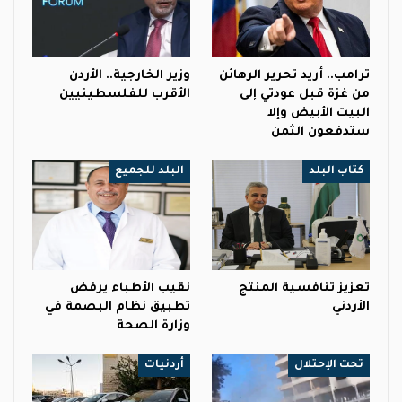
ترامب.. أريد تحرير الرهائن
وزير الخارجية.. الأردن
من غزة قبل عودتي إلى
الأقرب للفلسطينيين
البيت الأبيض وإلا
ستدفعون الثمن
كتاب البلد
البلد للجميع
تعزيز تنافسية المنتج
نقيب الأطباء يرفض
الأردني
تطبيق نظام البصمة في
وزارة الصحة
تحت الإحتلال
أردنيات