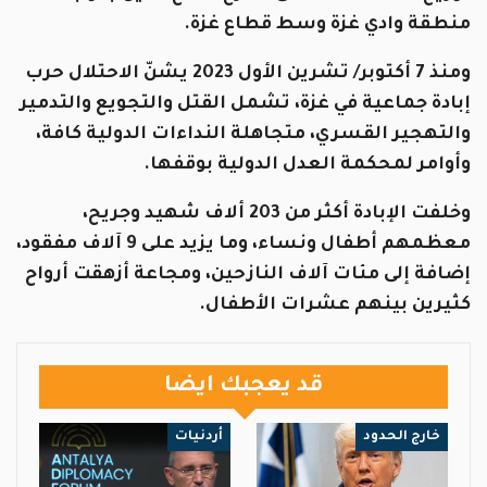
منطقة وادي غزة وسط قطاع غزة.
ومنذ 7 أكتوبر/ تشرين الأول 2023 يشنّ الاحتلال حرب
إبادة جماعية في غزة، تشمل القتل والتجويع والتدمير
والتهجير القسري، متجاهلة النداءات الدولية كافة،
وأوامر لمحكمة العدل الدولية بوقفها.
وخلفت الإبادة أكثر من 203 ألاف شهيد وجريح،
معظمهم أطفال ونساء، وما يزيد على 9 آلاف مفقود،
إضافة إلى مئات آلاف النازحين، ومجاعة أزهقت أرواح
كثيرين بينهم عشرات الأطفال.
قد يعجبك ايضا
خارج الحدود
أردنيات