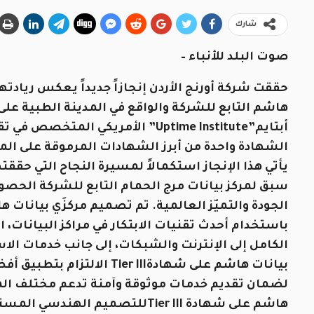
شارك
صوت البلد للأنباء –
حققت شركة أورنج الأردن إنجازاً جديداً يعكس ريادته
أبتايم”Uptime Institute” الأمريكي 
الشهادة واحدة من أبرز الشهادات المرموقة على ال
يأتي هذا الإنجاز استكمالاً لمسيرة النجاح التي حققت
سبق لمركز بيانات مرج الحمام التابع للشركة الحصول
الجودة والتميّز العالمية. تم تصميم مركزَي بيانات 
باستخدام أحدث تقنيات الابتكار في مراكز البيانات
الكامل إلى الإنترنت والشبكات، إلى جانب خدمات ا
بيانات هاشم على شهادةer III
لضمان تقديم خدمات موثوقة وآمنة تدعم مختلف المجا
هاشم على شهادة Tier IIIللتصميم ا