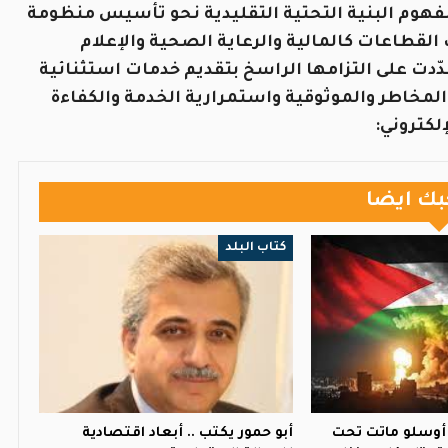
فهوم البنية التحتية التقليدية نحو تأسيس منظومة
القطاعات كالمالية والرعاية الصحية والإعلام
دّدت على التزامها الراسخ بتقديم خدمات استثنائية
 المخاطر والموثوقية واستمرارية الخدمة والكفاءة
لكتروني:
بك ايضا
كتاب البلد
 أوسلو ماتت تحت
أبو حمور يكتب .. أبعاد اقتصادية