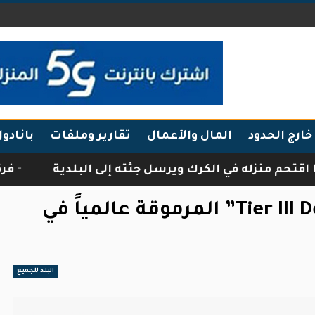
خارج الحدود
المال والأعمال
تقارير وملفات
بانادو
نزله في الكرك ويرسل جثته إلى البلدية
فرقة أبناء
أورنج الأردن تفوز بشهادة “Tier III Design” المرموقة عالمياً في
البلد للجميع