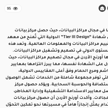
95
ا في مجال مراكز البيانات، حيث حصل مركز بيانات
هاشم التابع للشركة والواقع في المدينة الطبية على شهادة “Tier III Design” الدولية التي تُمنح من معهد
المتخصص في تقييم مراكز البيانات والمعلومات العالمية. وتعد هذه
مستوى الدولي في تصميم وتشغيل مراكز البيانات.
ها أورنج الأردن في مجال تصميم مراكز البيانات، حيث
 على الشهادة نفسها، مما يبرز التزامها بمعايير
هاشم ومرج الحمام وفق أعلى المقاييس الدولية،
، التي توفر مجموعة شاملة من الخدمات تشمل الوصول
لاستضافة والحوسبة السحابية. ويؤكد حصول مركز
Ti الالتزام بتطبيق أفضل معايير الاستدامة التشغيلية وإدارة المخاطر،
لات. وأكدت أورنج الأردن أن حصول مركز بيانات
لهندسي المستدام يمثّل إنجازاً هاماً في مسيرتها نحو تمكين التحوّل