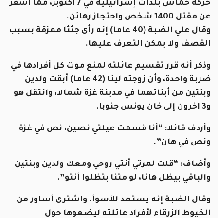
حركة حماس
بلدات إسرائيلية في 7 أكتوبر، مما أسفر
عن مقتل 1400 شخص واحتجاز رهائن.
وقال علي الضبة (40 عاما) إنه رأى جثثا ممزقة بسبب
القصف ولا يمكن التعرف عليها.
وذكر أنه قرر تقسيم عائلته لمنع موت كل أفرادها في
ضربة واحدة، وأن زوجته لينا (42 عاما) أبقت ولدين
وبنتين من أبنائهما في مدينة غزة شمالا، وانتقل هو
و3 آخرون إلى خان يونس جنوبا.
وأردف قائلا: “أنا قسمت عيلتي نصين، نص في غزة
ونص في هان”.
وأضاف: “قلت لمرتي أنتي روحي ومعك ولدين وبنتين
والباقي بيظل هانا، لو متنا بتظلوا أنتو”.
وقال الضبة إنه يستعد للأسوأ. واشترى أساور من
الخيوط الزرقاء لأفراد عائلته ليضعوها حول