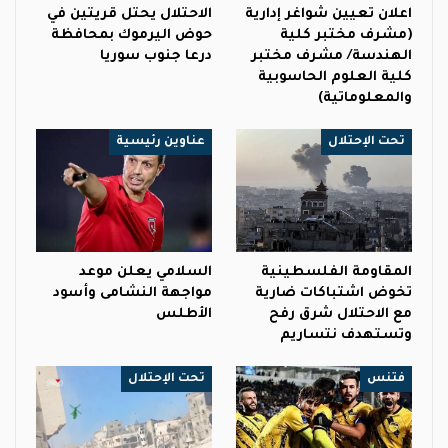
اعلان تعيين شواغر إدارية
الاحتلال يحتل قريتين في
(مشرف مختبر كلية
حوض اليرموك بمحافظة
الهندسة/ مشرف مختبر
درعا جنوب سوريا
كلية العلوم الحاسوبية
والمعلوماتية)
تحت الإحتلال
عناوين رئيسية
المقاومة الفلسطينية
السلامي يعلن موعد
تخوض اشتباكات ضارية
مواجهة النشامى وأسود
مع الاحتلال شرق رفح
الأطلس
وتستهدف نتساريم
فتنس
تحت الإحتلال