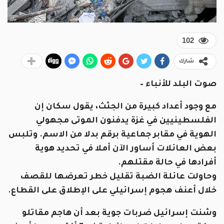
102
شارك
صوت البلد للأنباء –
مع وجود أعداد كبيرة من الجثث، يقول سكان إن
الفلسطينيين في غزة يدفنون الموتى مجهولي
الهوية في مقابر جماعية برقم بدلا من الاسم.
وتلبس
بعض العائلات أساور الآن أملا في تحديد هوية
أفرادها في حالة مقتلهم.
وحاولت عائلة الضبة تقليل خطر تعرضها للقصف
خلال أعنف هجوم إسرائيلي على الإطلاق على القطاع.
وشنت
إسرائيل
ضربات جوية بعد أن هاجم
مقاتلو