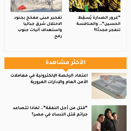
“غرور الصدارة يُسقِط
تفجير مبنى مفخخ بجنود
الحسين”… والمنافسة
الاحتلال شرق جباليا
تنفجر مجددًا!!
واستهداف آليات جنوب
رفح
الأكثر مشاهدة
اعتماد الرخصة الإلكترونية في معاملات
الأمن العام والإدارات المرورية
“قتل من أجل النفقة”.. لماذا تتصاعد
جرائم قتل النساء في مصر؟