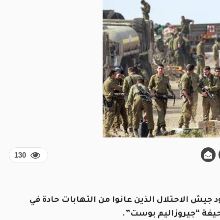
130
جيش الاحتلال الذين عانوا من التهابات حادة في
يفة “جيروزاليم بوست”.