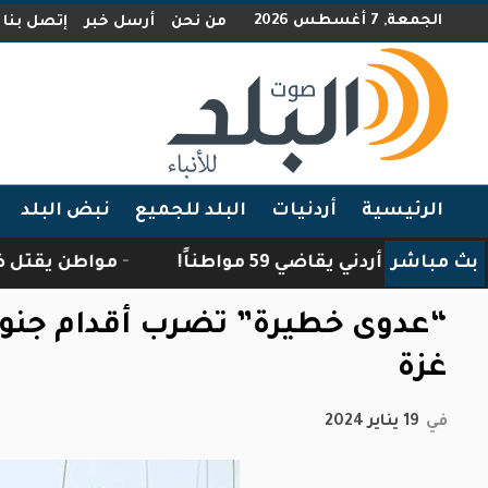
الجمعة, 7 أغسطس 2026
من نحن
أرسل خبر
إتصل بنا
الرئيسية
أردنيات
البلد للجميع
نبض البلد
بث مباشر
ائب أردني يقاضي 59 مواطناً!
مواطن يقتل ضبعًا اقت
“عدوى خطيرة” تضرب أقدام جنود 
غزة
في
19 يناير 2024