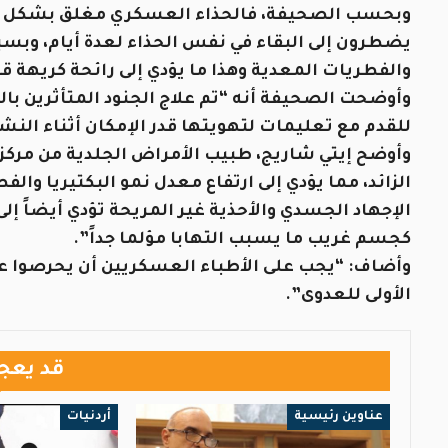
وبحسب الصحيفة، فالحذاء العسكري مغلق بشكل جيد ب
يضطرون إلى البقاء في نفس الحذاء لعدة أيام، وبسبب 
والفطريات المعدية وهذا ما يؤدي إلى رائحة كريهة قو
وأوضحت الصحيفة أنه “تم علاج الجنود المتأثرين با
للقدم مع تعليمات لتهويتها قدر الإمكان أثناء النش
وأوضح إيتي شاريج، طبيب الأمراض الجلدية من مركز 
الزائد، مما يؤدي إلى ارتفاع معدل نمو البكتيريا وا
الإجهاد الجسدي والأحذية غير المريحة تؤدي أيضاً إ
كجسم غريب ما يسبب التهابا مؤلما جداً”.
وأضاف: “يجب على الأطباء العسكريين أن يحرصوا عل
الأولى للعدوى”.
قد يعج
عناوين رئيسية
أردنيات