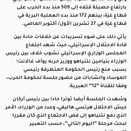
بارتفاع حصيلة قتلاه إلى 509 منذ بدء الحرب على
قطاع غزة، بينهم 172 منذ بدء العملية البرية في
قطاع غزة في 27 تشرين الأول/ أكتوبر الماضي.
يأتي ذلك على ضوء تسريبات عن خلافات حادة بين
قادة الاحتلال الإسرائيلي، حيث شهد اجتماع
المجلس الوزاري الإسرائيلي نشوب خلاف بين رئيس
الوزراء بنيامين نتنياهو ووزير حربه يوآف غالانت؛
بسبب منع رئيس الحكومة المتطرفة رئيسي
الموساد والشاباك من حضور جلسة لحكومة الحرب،
وفقا للقناة “12” العبرية.
وشهدت الجلسة أيضا توترا حادا بين رئيس أركان
جيش الاحتلال هرتسي هاليفي، وعدد من الوزراء، الأمر
الذي دفع نتنياهو إلى فض الاجتماع الذي كان مقررا
لبحث مرحلة “اليوم التالي”، حسب التعبير