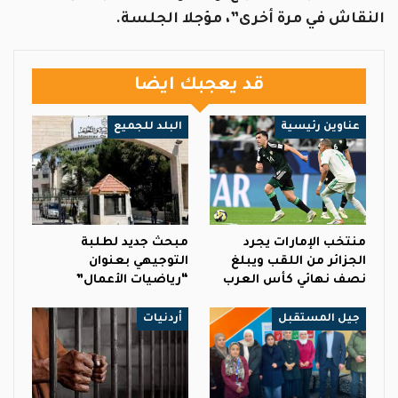
النقاش في مرة أخرى”، مؤجلا الجلسة.
قد يعجبك ايضا
عناوين رئيسية
البلد للجميع
منتخب الإمارات يجرد
مبحث جديد لطلبة
الجزائر من اللقب ويبلغ
التوجيهي بعنوان
نصف نهائي كأس العرب
“رياضيات الأعمال”
جيل المستقبل
أردنيات