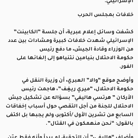
الإسرائيلي.
خلافات بمجلس الحرب
كشفت وسائل إعلام عبرية، أن جلسة “الكابينت”
الإسرائيلي شهدت خلافات كبيرة ومشادات بين عدد
من الوزراء وقادة الجيش، ما دفع رئيس
حكومة الاحتلال بنيامين نتنياهو إلى إلغائها على
الفور.
وأوضح موقع “والا” العبري، أن وزيرة النقل في
حكومة الاحتلال، “ميري ريغِف”، هاجمت رئيس
الأركان ” هرتسي هاليفي” بسؤاله عن تشكيل جيش
الاحتلال للجنة من أجل التقصي حول أسباب إخفاقات
السابع من تشرين الأول /أكتوبر، ولم يجبها بل اكتفى
بالقول: “نحن منهمكون في القتال”.
وأضاف “هاليفي،” أن التحقيق لم يبدأ وأنه فقط عيّن