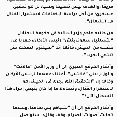
فريقا، والهدف ليس تحقيقا وطنيا، بل هو تحقيق
عسكري؛ من أجل دراسة الإخفاقات لاستمرار القتال
في الشمال”.
من جانبه هاجم وزير المالية في حكومة الاحتلال
“بتسلئيل سموتريتش” رئيس الأركان، معربا عن
غضبه من الجيش، قائلا؛ إنّه “سيلتزم الصمت حتى
تنتهي الحرب”.
وأشار الموقع العبري إلى أن وزير الأمن “غالانت”
والوزير بيني “غانتس”، أعلنا دعمهما لرئيس الأركان
وقالا؛ إن “التحقيق الذي يجري في الجيش هو
لاستمرار القتال، وتساءلا ما إذا كان ينبغي إجراء هذا
السجال الآن؟”.
وأشار الموقع إلى أن “نتنياهو بقي صامتا، وعندما
تعالت أصوات الصراخ، وقف وقال: “سنواصل