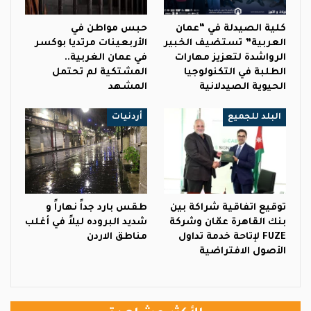
كلية الصيدلة في “عمان
حبس مواطن في
العربية” تستضيف الخبير
الأربعينات مرتديا بوكسر
الرواشدة لتعزيز مهارات
في عمان الغربية..
الطلبة في التكنولوجيا
المشتكية لم تحتمل
الحيوية الصيدلانية
المشهد
البلد للجميع
أردنيات
توقيع اتفاقية شراكة بين
طقس بارد جداً نهاراً و
بنك القاهرة عمّان وشركة
شديد البروده ليلاً في أغلب
FUZE لإتاحة خدمة تداول
مناطق الاردن
الأصول الافتراضية