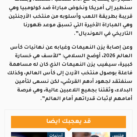
سنطير إلى أمريكا ونخوض مباراة ضد كولومبيا وهي
قريبة بطريقة اللعب وأسلوبه من منتخب الأرجنتين
وهي المباراة الأخيرة التي تسبق موعد ظهورنا
التاريخي في المونديال”.
وعن إصابة يزن النعيمات وغيابه عن نهائيات كأس
العالم 2026، أوضح السلامي: “للأسف هي خسارة
كبيرة، سيغيب يزن النعيمات الذي كان له مساهمة
فاعلة بوصول منتخب الأردن إلى كأس العالم، وكذلك
سنفتقد لجهود أدهم القرشي، لكن نسعى لتأمين
البدلاء، وثقتنا بجميع اللاعبين عالية، وهي فرصة
أمامهم لإثبات قدراتهم أمام العالم”.
قد يعجبك ايضا
فتنس
أردنيات