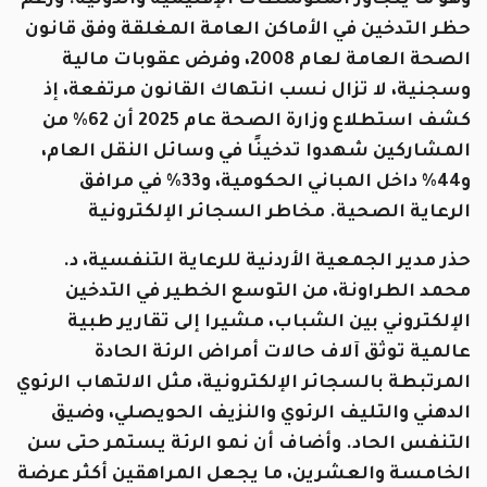
وهو ما يتجاوز المتوسطات الإقليمية والدولية. ورغم
حظر التدخين في الأماكن العامة المغلقة وفق قانون
الصحة العامة لعام 2008، وفرض عقوبات مالية
وسجنية، لا تزال نسب انتهاك القانون مرتفعة، إذ
كشف استطلاع وزارة الصحة عام 2025 أن 62% من
المشاركين شهدوا تدخينًا في وسائل النقل العام،
و44% داخل المباني الحكومية، و33% في مرافق
الرعاية الصحية.
مخاطر السجائر الإلكترونية
حذر مدير الجمعية الأردنية للرعاية التنفسية، د.
محمد الطراونة، من التوسع الخطير في التدخين
الإلكتروني بين الشباب، مشيرا إلى تقارير طبية
عالمية توثق آلاف حالات أمراض الرئة الحادة
المرتبطة بالسجائر الإلكترونية، مثل الالتهاب الرئوي
الدهني والتليف الرئوي والنزيف الحويصلي، وضيق
التنفس الحاد. وأضاف أن نمو الرئة يستمر حتى سن
الخامسة والعشرين، ما يجعل المراهقين أكثر عرضة