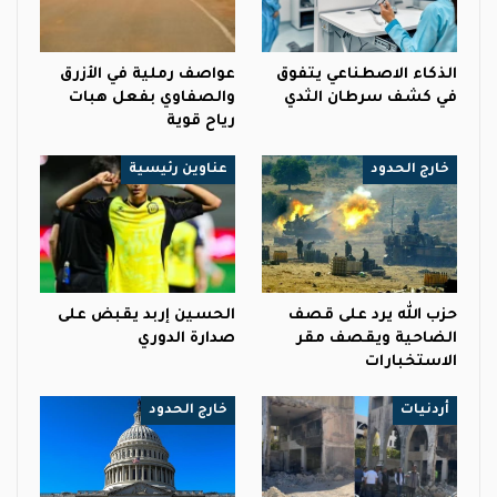
الذكاء الاصطناعي يتفوق
عواصف رملية في الأزرق
في كشف سرطان الثدي
والصفاوي بفعل هبات
رياح قوية
خارج الحدود
عناوين رئيسية
حزب الله يرد على قصف
الحسين إربد يقبض على
الضاحية ويقصف مقر
صدارة الدوري
الاستخبارات
أردنيات
خارج الحدود