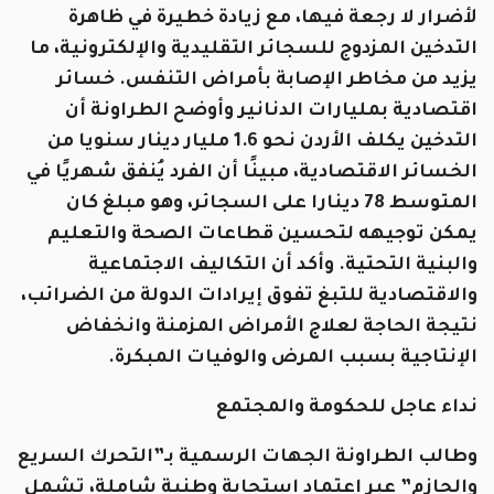
لأضرار لا رجعة فيها، مع زيادة خطيرة في ظاهرة
التدخين المزدوج للسجائر التقليدية والإلكترونية، ما
يزيد من مخاطر الإصابة بأمراض التنفس. خسائر
اقتصادية بمليارات الدنانير وأوضح الطراونة أن
التدخين يكلف الأردن نحو 1.6 مليار دينار سنويا من
الخسائر الاقتصادية، مبينًا أن الفرد يُنفق شهريًا في
المتوسط 78 دينارا على السجائر، وهو مبلغ كان
يمكن توجيهه لتحسين قطاعات الصحة والتعليم
والبنية التحتية. وأكد أن التكاليف الاجتماعية
والاقتصادية للتبغ تفوق إيرادات الدولة من الضرائب،
نتيجة الحاجة لعلاج الأمراض المزمنة وانخفاض
الإنتاجية بسبب المرض والوفيات المبكرة.
نداء عاجل للحكومة والمجتمع
وطالب الطراونة الجهات الرسمية بـ”التحرك السريع
والحازم” عبر اعتماد استجابة وطنية شاملة، تشمل