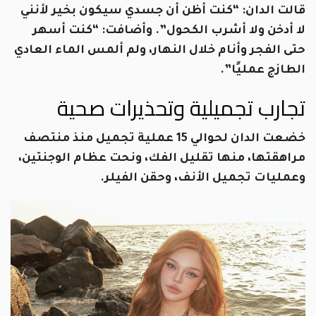
قالت الدان: “كنت أظن أن جسدي سيكون بخير لأنني
لا أدخن ولا أشرب الكحول”. وأضافت: “كنت أسهر
حتى الفجر وأنام خلال النهار، ولم ألمس الماء العادي
الطازج عمليًا”.
تجارب تجميلية وتحذيرات صحية
خضعت الدان لحوالي 15 عملية تجميل منذ منتصف
مراهقتها، منها تقليل الفك، ونحت عظام الوجنتين،
وعمليات تجميل الأنف، وحقن الفيلر.