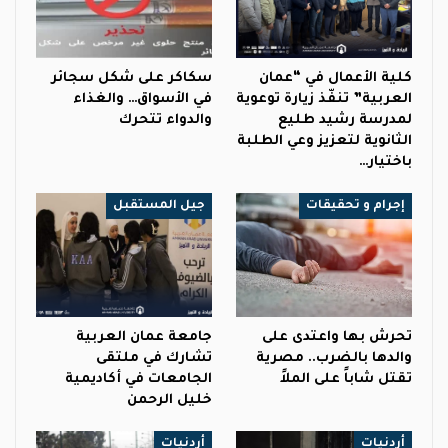
كلية الأعمال في “عمان
سكاكر على شكل سجائر
العربية” تنفّذ زيارة توعوية
في الأسواق… والغذاء
لمدرسة رشيد طليع
والدواء تتحرك
الثانوية لتعزيز وعي الطلبة
باختيار…
إجرام و تحقيقات
جيل المستقبل
تحرش بها واعتدى على
جامعة عمان العربية
والدها بالضرب.. مصرية
تشارك في ملتقى
تقتل شاباً على الملاً
الجامعات في أكاديمية
خليل الرحمن
أردنيات
أردنيات