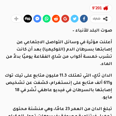
9٬201
شارك
صوت البلد للأنباء –
أعلنت مؤثرة في وسائل التواصل الاجتماعي عن
إصابتها بسرطان الدم (اللوكيميا) بعد أن كانت
تشرب خمسة أكواب من شاي الفقاعة يوميًا بدلاً من
الماء.
الدان ثاي، التي تمتلك 11.3 مليون متابع على تيك توك
و611 ألف متابع على إنستغرام، كشفت عن تشخيص
إصابتها بالسرطان في فيديو عاطفي نُشر في 18
مايو.
تبلغ الدان من العمر 23 عامًا، وهي منشئة محتوى