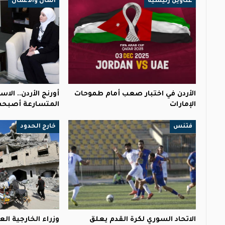
عناوين رئيسية
المال والأعمال
الأردن في اختبار صعب أمام طموحات
أورنج الأردن.. الاس
الإمارات
المتسارعة أصبحت
فتنس
خارج الحدود
الاتحاد السوري لكرة القدم يعلق
وزراء الخارجية ا