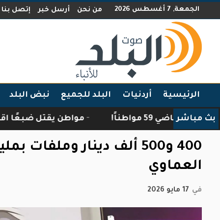
الجمعة, 7 أغسطس 2026
من نحن
أرسل خبر
إتصل بنا
الرئيسية
أردنيات
البلد للجميع
نبض البلد
بث مباشر
اطناً!
مواطن يقتل ضبعًا اقتحم منزله في 
400 و500 ألف دينار وملفات
العماوي
في
17 مايو 2026