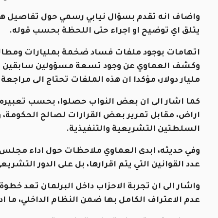
واضاف انه تقدم بسؤال نيابي رسمي حول تفاصيل هذه ال
يتلق اي توضيح او اجراء حتى اللحظة بحسب قوله.
اتهامات بوجود ملفات فساد ضخمة بمليارات ومطا
وكشف العماوي عن وجود تسعة مسؤولين سابقين في 
مليار دولار، مؤكدا ان هذه الملفات تحتاج الى مراج
اراض، مقابل تمرير بعض القرارات لصالح الحكومة، و
السلطتين التشريعية والتنفيذية.
وفي حديثه، ابدى العماوي ملاحظات حول اداء مجلس 
عدد القوانين التي يتم اقرارها، بل على الدور التشري
واشار الى ان تجربة الاحزاب داخل البرلمان تعد خطو
عدم الاعتراف الكامل بها ضمن النظام الداخلي، ما ادى