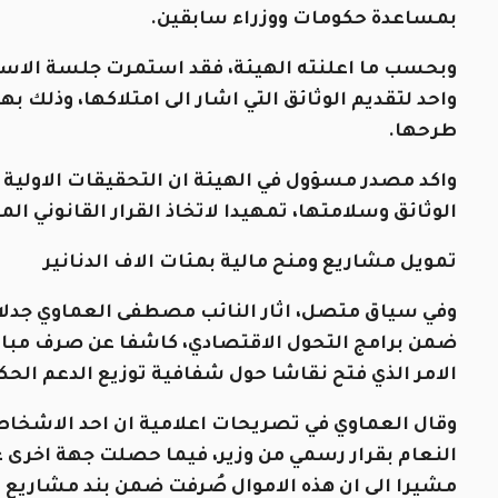
بمساعدة حكومات ووزراء سابقين.
وبحسب ما اعلنته الهيئة، فقد استمرت جلسة الاست
واحد لتقديم الوثائق التي اشار الى امتلاكها، وذلك
طرحها.
واكد مصدر مسؤول في الهيئة ان التحقيقات الاولية و
الوثائق وسلامتها، تمهيدا لاتخاذ القرار القانوني الم
تمويل مشاريع ومنح مالية بمئات الاف الدنانير
وفي سياق متصل، اثار النائب مصطفى العماوي جدلا
ضمن برامج التحول الاقتصادي، كاشفا عن صرف مبالغ
الامر الذي فتح نقاشا حول شفافية توزيع الدعم الحك
مشيرا الى ان هذه الاموال صُرفت ضمن بند مشاريع ا