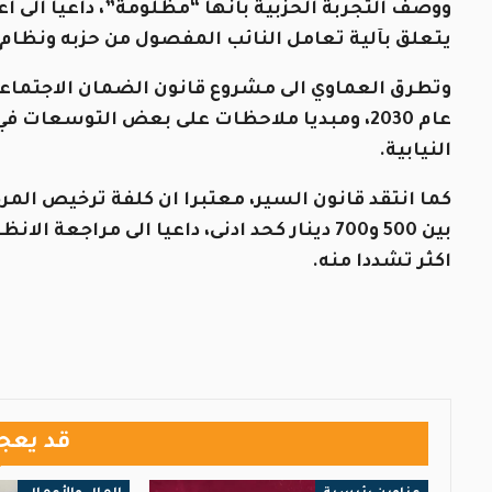
ووصف التجربة الحزبية بانها “مظلومة”، داعيا الى اع
يتعلق بآلية تعامل النائب المفصول من حزبه ونظام
وتطرق العماوي الى مشروع قانون الضمان الاجتماعي
عام 2030، ومبديا ملاحظات على بعض التوسعات 
النيابية.
كما انتقد قانون السير، معتبرا ان كلفة ترخيص الم
بين 500 و700 دينار كحد ادنى، داعيا الى مر
اكثر تشددا منه.
قد يعج