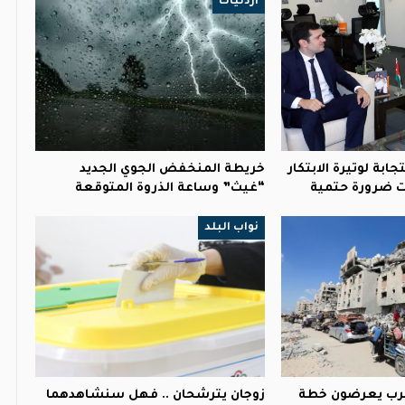
أردنيات
تجابة لوتيرة الابتكار
خريطة المنخفض الجوي الجديد
 ضرورة حتمية
“غيث” وساعة الذروة المتوقعة
نواب البلد
لعرب يعرضون خطة
زوجان يترشحان .. فهل سنشاهدهما