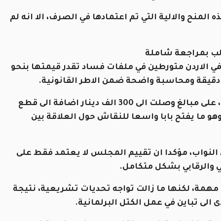
منح والالية التي تم اعتمادها في الصرف، الا انه لم
لب بمراجعة شاملة
الاردن متورطين في ملفات فساد تقدر قيمتها بنحو
عة دقيقة ومحاسبة واضحة ضمن الاطر القانونية.
كما اشار الى ان بعض النواب حصلوا، بحسب تعبيره، على مبالغ وصلت الى 300 الف دينار اضافة الى قطع
هو ما يفتح بابا واسعا للنقاش حول العلاقة بين
النواب، مؤكدا ان تقييم المجلس لا يعتمد فقط على
عي والرقابي بشكل متكامل.
ة مهمة، لكنها ما زالت تواجه تحديات تشريعية، نتيجة
 الى تباين في عمل الكتل البرلمانية.