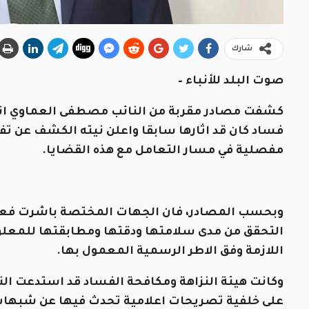
شارك
صوت البلد للأنباء –
كشفت مصادر مقربة من النائب مصطفى العماوي انه
فساد كان قد اثارها سابقا واعلن نيته الكشف عن ت
مفصلية في مسار التعامل مع هذه القضايا.
وبحسب المصادر، فان الجهات المختصة باشرت فعلي
التحقق من مدى سلامتها ودقتها ومطابقتها للمعلومات
اللازمة وفق الاطر الرسمية المعمول بها.
وكانت هيئة النزاهة ومكافحة الفساد قد استدعت النا
على خلفية تصريحات اعلامية تحدث فيها عن شبهات