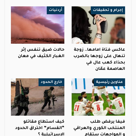
إجرام و تحقيقات
أردنيات
عاكس فتاة امامها.. زوجة
حالات ضيق تنفس إثر
تنهال على زوجها بالضرب
الغبار الكثيف في معان
بحذاء كعب عال في
العاصمة عمّان
عناوين رئيسية
خارج الحدود
فيفا يرفض طلب
كيف استطاع مقاتلو
المنتخب الكوري والعراقي
“القسام” اختراق الحدود
و المواجهات ستقام
الاسرائيلية ؟