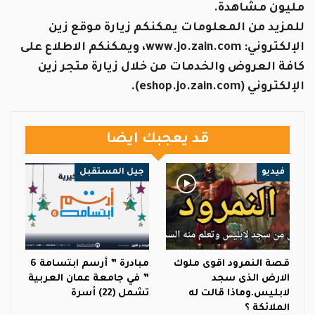
مليون مشاهدة.
للمزيد من المعلومات يمكنكم زيارة موقع زين
الإلكتروني: www.jo.zain.com، ويمكنكم الاطلاع على
كافة العروض والخدمات من خلال زيارة متجر زين
الإلكتروني (eshop.jo.zain.com).
قد يعجبك ايضا
فيديو
جيل المستقبل
قصة النمرود اقوى ملوك
مبادرة ” أرسم ابتسامة 6
الارض الذى سجد
” في جامعة عمان العربية
لابليس.وماذا قالت له
تشمل (22) أسرة
الملائكة ؟