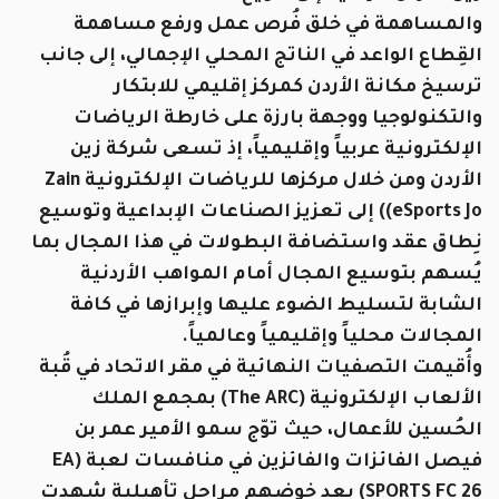
والمساهمة في خلق فُرص عمل ورفع مساهمة
القِطاع الواعد في الناتج المحلي الإجمالي، إلى جانب
ترسيخ مكانة الأردن كمركز إقليمي للابتكار
والتكنولوجيا ووجهة بارزة على خارطة الرياضات
الإلكترونية عربياً وإقليمياً، إذ تسعى شركة زين
الأردن ومن خلال مركزها للرياضات الإلكترونية Zain
eSports Jo)) إلى تعزيز الصناعات الإبداعية وتوسيع
نِطاق عقد واستضافة البطولات في هذا المجال بما
يُسهم بتوسيع المجال أمام المواهب الأردنية
الشابة لتسليط الضوء عليها وإبرازها في كافة
المجالات محلياً وإقليمياً وعالمياً.
وأُقيمت التصفيات النهائية في مقر الاتحاد في قُبة
الألعاب الإلكترونية (The ARC) بمجمع الملك
الحُسين للأعمال، حيث توّج سمو الأمير عمر بن
فيصل الفائزات والفائزين في منافسات لعبة (EA
SPORTS FC 26) بعد خوضهم مراحل تأهيلية شهدت