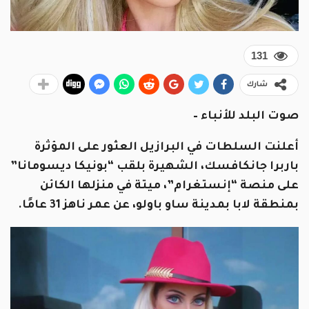
131
شارك
صوت البلد للأنباء –
أعلنت السلطات في البرازيل العثور على المؤثرة
باربرا جانكافسك، الشهيرة بلقب “بونيكا ديسومانا”
على منصة “إنستغرام”، ميتة في منزلها الكائن
بمنطقة لابا بمدينة ساو باولو، عن عمر ناهز 31 عامًا.