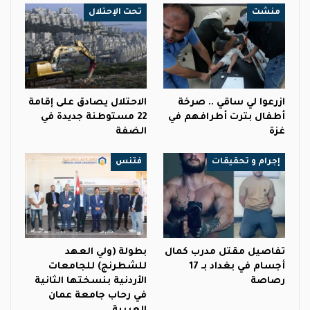
منشت
تحت الإحتلال
ازرعوا لي ساقي .. صرخة
الاحتلال يصادق على إقامة
أطفال بترت أطرافهم في
22 مستوطنة جديدة في
غزة
الضفة
إجرام و تحقيقات
فتنس
تفاصيل مقتل مدرب كمال
بطولة (ولي العهد
أجسام في بغداد بـ 17
للشطرنج) للجامعات
رصاصة
الأردنية بنسختها الثانية
في رحاب جامعة عمان