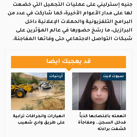
جنيه إسترليني على عمليات التجميل التي خضعت
لها على مدار الأعوام الأخيرة، كما شاركت في عدد من
البرامج التلفزيونية والحملات الإعلانية داخل
البرازيل، ما رسّخ حضورها في عالم المؤثرين على
شبكات التواصل الاجتماعي حتى وفاتها المفاجئة.
قد يعجبك ايضا
سبوت لايت
أردنيات
اتهمته باغتصابها كذباً
انهيارات وانجرافات ترابية
فدخل السجن.. ومفاجأة
على طريق وادي شعيب
كشفت براءته