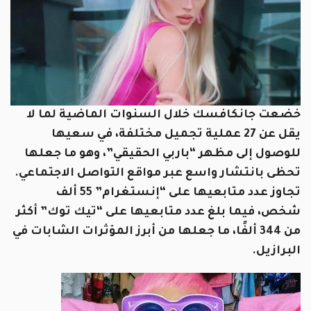
خضعت جانكافسك خلال السنوات الماضية لما لا
يقل عن 27 عملية تجميل مختلفة، في سعيها
للوصول إلى مظهر “باربي الحقيقي”، وهو ما جعلها
تحظى بانتشار واسع عبر مواقع التواصل الاجتماعي.
تجاوز عدد متابعيها على “إنستغرام” 55 ألف
شخص، فيما بلغ عدد متابعيها على “تيك توك” أكثر
من 344 ألفًا، ما جعلها من أبرز المؤثرات الشابات في
البرازيل.