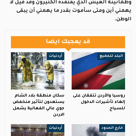
وطمأنينة العيش الذي يفتقده الكثيرون وقد قيل لا
يهمني أين ومتى سأموت بقدر ما يهمني أن يبقى
الوطن.
قد يعجبك ايضا
البلد للجميع
أردنيات
روسيا والأردن تتفقان على
سكان منطقة بلاد الشام
إلغاء تأشيرات الدخول
يستعدون لتأثير منخفض
للسياح
جوي عالي الفعالية يشمل
الاردن
خارج الحدود
أردنيات