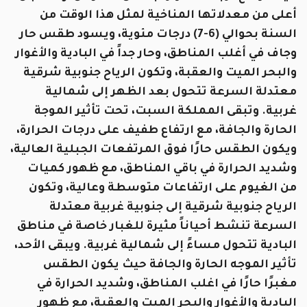
أعلى من معدلاتها المناخية لمثل هذا الوقت من
السنة بحوالي (6-7) درجات مئوية، ويسود طقس حار
وجاف في أغلب المناطق، وحار جداً في البادية والأغوار
والبحر الميت والعقبة، وتكون الرياح جنوبية شرقية
معتدلة السرعة تتحول بعد الظهر إلى شمالية
غربية. وتبقى المملكة السبت، تحت تأثير الموجة
الحارة والجافة، مع ارتفاع طفيف على درجات الحرارة،
ويكون الطقس حارًا فوق المرتفعات الجبلية العالية،
وشديد الحرارة في باقي المناطق، مع ظهور كميات
من الغيوم على ارتفاعات متوسطة وعالية، وتكون
الرياح جنوبية شرقية إلى جنوبية غربية معتدلة
السرعة تنشط أحياناً مثيرة للغبار خاصة في مناطق
البادية تتحول مساءً إلى شمالية غربية. ويبقى الأحد،
تأثير الموجه الحارة والجافة حيث يكون الطقس
مغبرًا حارًا في اغلب المناطق، وشديد الحرارة في
البادية والأغوار والبحر الميت والعقبة، مع ظهور