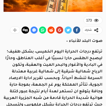
173
شارك
صوت البلد للأنباء –
ترتفع درجات الحرارة اليوم الخميس، بشكل طفيف؛
ليصبح الطقس حارا نسبيًا في أغلب المناطق، وحارًا
في البادية والأغوار والبحر الميت والعقبة، وتكون
الرياح شمالية شرقية إلى شمالية غربية معتدلة
السرعة تنشط أحياناً. وبحسب تقرير ادارة الارصاد
الجوية، تتأثر المملكة يوم غدٍ الجمعة، بموجة حارة
وجافة يتوقع ان تستمر لعدة أيام نتيجة عبور كتلة
هوائية شديدة الحرارة قادمة من شبه الجزيرة العربية
حيث ترتفع درجات الحرارة بشكل ملموس، ولتسجل