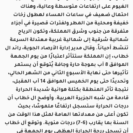
الغيوم على ارتفاعات متوسطة وعالية، وهناك
احتمال ضعيف في ساعات المساء لهطول زخات
خفيفة ومحلية من المطر ولفترات قصيرة في أجزاء
متفرقة من جنوب وشرق المملكة، وتكون الرياح
شمالية شرقية إلى شمالية غربية معتدلة السرعة
تنشط أحياناً. وقال مدير إدارة الأرصاد الجوية، رائد ال
خطاب، إن المملكة ستتأثر اعتبارًا من يوم الجمعة
الموافق 8 آب بموجة حارة وجافة يُتوقع أن يستمر
تأثيرها حتى نهاية الأسبوع الثاني من الشهر الحالي،
وتحديدًا حتى يوم الخميس الموافق 14 آب المقبل،
نتيجة تأثر المنطقة بكتلة هوائية شديدة الحرارة
قادمة من شبه الجزيرة العربية. وأوضح ال خطاب أن
درجات الحرارة ستسجل ارتفاعًا ملموسًا، بحيث
تكون أعلى من معدلاتها العامة لمثل هذا الوقت من
السنة بما يقارب (6-7) درجات مئوية. وتوقع آل خطاب
أن تسجل درجة الحرارة العظمى يوم الجمعة في