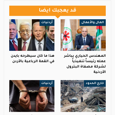
قد يعجبك ايضا
المال والأعمال
أردنيات
المهندس الحياري يباشر
هذا ما كان سيطرحه بايدن
عمله رئيساً تنفيذياً
في القمة الرباعية بالأردن
لشركة مصفاة البترول
الأردنية
خارج الحدود
أردنيات