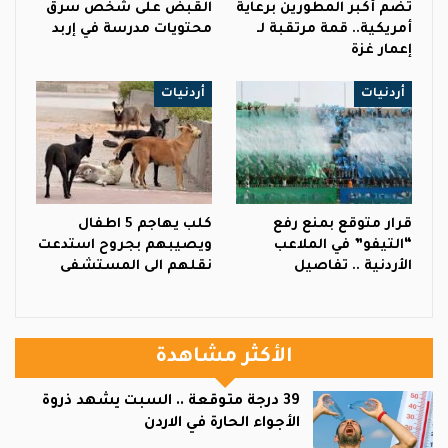
تضم أكبر المطورين برعاية
القبض على شخص سرق
أمريكية.. قمة مرتقبة لـ
محتويات مدرسة في إربد
إعمار غزة
أردنيات
أردنيات
قرار متوقع بمنع رفع
كلب يهاجم 5 اطفال
“التيفو” في الملاعب
ويصيبهم بجروح استدعت
الأردنية .. تفاصيل
نقلهم الى المستشفى
الأكثر مشاهدة
39 درجة متوقعة .. السبت يشهد ذروة
الأجواء الحارة في الاردن