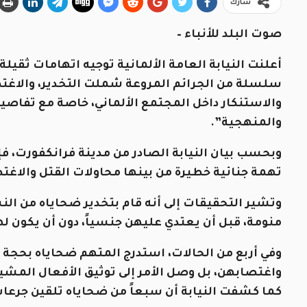
شارك
صوت البلد للأنباء –
سلسلة من الجرائم المروعة شملت التخدير، والاغتص
والاستنكار داخل المجتمع الألماني، خاصة مع تفاصي
والمنهجية”.
تهمة جنائية خطيرة من بينها محاولات القتل والاغت
وتشير التحقيقات إلى أنه قام بتخدير ضحاياه من ا
منومة، قبل أن يعتدي عليهن جنسياً، دون أن يكون له
وفي أربع من الحالات، استدرج المتهم ضحاياه بحجة 
واغتصابهن، بل وصل الأمر إلى توثيق الأفعال المشين
كما كشفت النيابة أن سبعاً من ضحاياه تلقين جرعات 