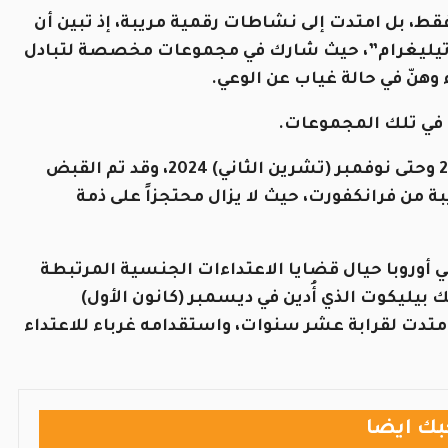
قط، بل امتدت إلى نشاطات رقمية مريبة، إذ تبين أن
“تيليغرام”، حيث شارك في مجموعات مخصصة لتبادل
وهنّ في حالة غياب عن الوعي.
 في تلك المجموعات.
وتعود الجرائم إلى الفترة بين يناير (كانون الثاني) 2020 وحتى نوفمبر (تشرين الثاني) 2024، وقد تم القبض
ة من فرانكفورت، حيث لا يزال محتجزاً على ذمة
أوروبا حيال قضايا الاعتداءات الجنسية المرتبطة
بيليكوت الذي أُدين في ديسمبر (كانون الأول)
 امتدت لقرابة عشر سنوات، واستقدامه غرباء للاعتداء
بك ايضا