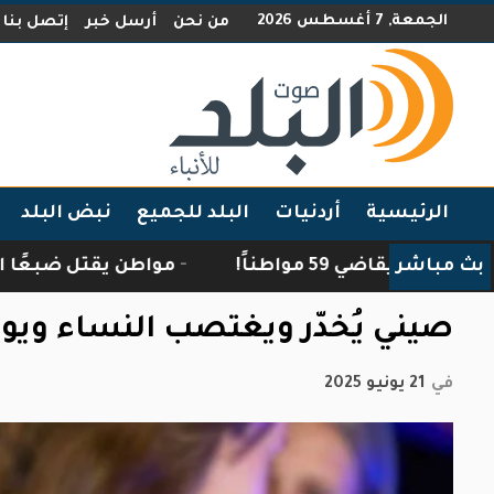
الجمعة, 7 أغسطس 2026
من نحن
أرسل خبر
إتصل بنا
الرئيسية
أردنيات
البلد للجميع
نبض البلد
بث مباشر
 59 مواطناً!
مواطن يقتل ضبعًا اقتحم منزله 
صيني يُخدّر ويغتصب النساء ويوثّ
في
21 يونيو 2025