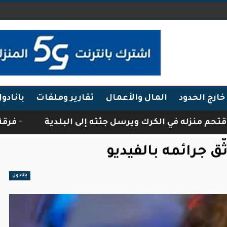
خارج الحدود
المال والأعمال
تقارير وملفات
بانادو
في الكرك ويرسل جثته إلى البلدية
فرقة أبناء الج
ق جرائمه بالفيديو
بانادول