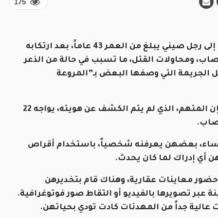
175
أعلنت النيابة العامة الألمانية توجيه اتهامات ثقيلة إلى رجل صيني يبلغ من العمر 43 عاماً، بعد ارتكابه
اب، ومحاولات القتل، ما تسبب في حالة من الذعر
ل الجريمة التي وصفها البعض بـ”المروعة
وبحسب بيان النيابة الصادر من مدينة فرانكفورت، فإن المتهم، الذي لم يتم الكشف عن هويته، يواجه 22
صاب.
لنساء، بعضهن يعرفنه شخصياً، باستخدام أقراص
ن أي إدراك لما كان يحدث.
حضور معاينات عقارية، وهناك قام بتخديرهن
ة عبر تصويرها بالفيديو أو التقاط صور فوتوغرافية.
عالية جداً من المهدئات كادت تودي بحياتهن.